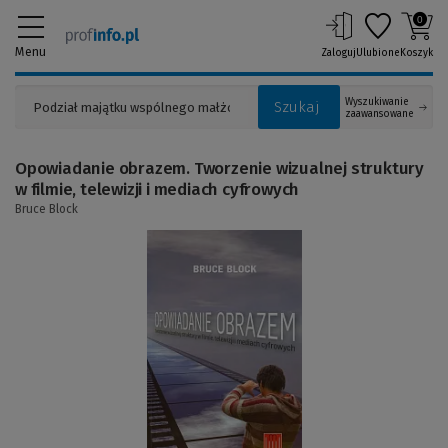
0
Menu
Zaloguj
Ulubione
Koszyk
Wyszukiwanie
Szukaj
zaawansowane
Opowiadanie obrazem. Tworzenie wizualnej struktury
w filmie, telewizji i mediach cyfrowych
Bruce Block
(Link
do
innej
strony)