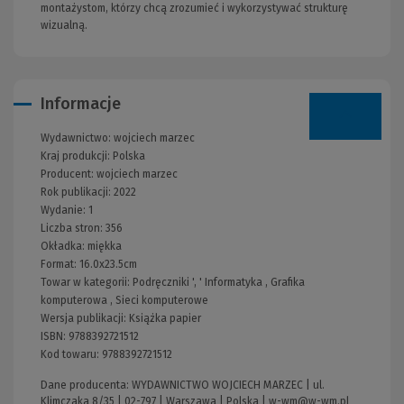
montażystom, którzy chcą zrozumieć i wykorzystywać strukturę
wizualną.
Informacje
Wydawnictwo:
wojciech marzec
Kraj produkcji: Polska
Producent:
wojciech marzec
Rok publikacji:
2022
Wydanie:
1
Liczba stron:
356
Okładka:
miękka
Format:
16.0x23.5cm
Towar w kategorii:
Podręczniki
', '
Informatyka
,
Grafika
komputerowa
,
Sieci komputerowe
Wersja publikacji:
Książka papier
ISBN:
9788392721512
Kod towaru:
9788392721512
Dane producenta: WYDAWNICTWO WOJCIECH MARZEC | ul.
Klimczaka 8/35 | 02-797 | Warszawa | Polska |
w-wm@w-wm.pl