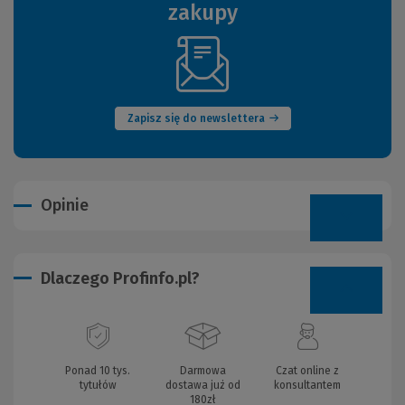
zakupy
(Nowe
okno)
Zapisz się do newslettera
Opinie
Dlaczego Profinfo.pl?
Ponad 10 tys.
Darmowa
Czat online z
tytułów
dostawa już od
konsultantem
180zł