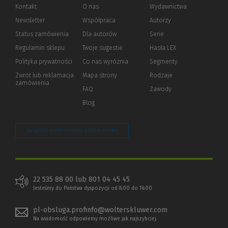
Kontakt
O nas
Wydawnictwa
Newsletter
Współpraca
Autorzy
Status zamówienia
Dla autorów
(Nowe
(Link
Serie
okno)
do
Regulamin sklepu
Twoje sugestie
Hasła LEX
innej
strony)
Polityka prywatności
(Nowe
(Link
Co nas wyróżnia
Segmenty
okno)
do
Zwrot lub reklamacja
Mapa strony
Rodzaje
innej
zamówienia
strony)
FAQ
Zawody
Blog
Zarządzaj preferencjami plików cookie
22 535 88 00 lub 801 04 45 45
Jesteśmy do Państwa dyspozycji od 8:00 do 16:00
pl-obsluga.profinfo@wolterskluwer.com
Na wiadomość odpowiemy możliwe jak najszybciej.