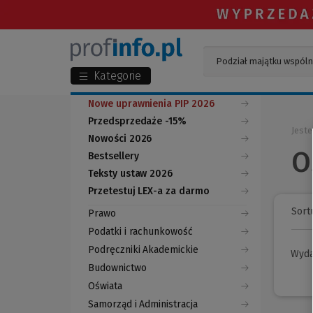
Kategorie
Nowe uprawnienia PIP 2026
Przedsprzedaże -15%
Jeste
Nowości 2026
O
Bestsellery
Teksty ustaw 2026
Przetestuj LEX-a za darmo
(Nowe
(Link
okno)
do
Sortu
Prawo
innej
strony)
Podatki i rachunkowość
Podręczniki Akademickie
Wyd
Budownictwo
Oświata
Samorząd i Administracja