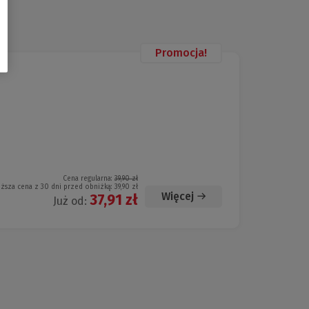
Promocja!
Cena regularna:
39,90 zł
iższa cena z 30 dni przed obniżką:
39,90 zł
Więcej
37,91 zł
Już od: