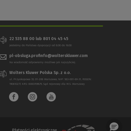
22 535 88 00 lub 801 04 45 45
Jesteśmy do Państwa dyspozycji od 8:00 do 16:00
pl-obsluga.profinfo@wolterskluwer.com
Na wiadomość odpowiemy możliwe jak najszybciej.
Wolters Kluwer Polska Sp. z o.o.
ul. Przyokopowa 33, 01-208 Warszawa; NIP: 583-001-89-31, REGON:
190610277, KRS: 0000709879, Sąd rejonowy dla M.S. Warszawy
Płatności elektroniczne