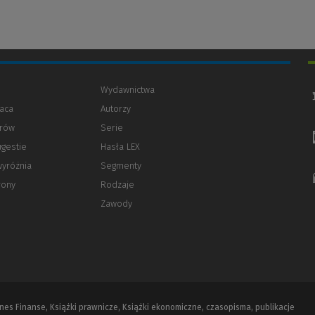
Wydawnictwa
aca
Autorzy
orów
(Nowe
(Link
Serie
okno)
do
ugestie
Hasła LEX
innej
strony)
wyróżnia
Segmenty
rony
Rodzaje
Zawody
iznes Finanse, Książki prawnicze, Książki ekonomiczne, czasopisma, publikacje