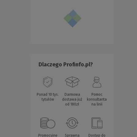
Dlaczego Profinfo.pl?
Ponad 10 tys.
Darmowa
Pomoc
tytułów
dostawa już
konsultanta
od 180zł
na linii
Promocyjne
Sprawna
Dostęp do