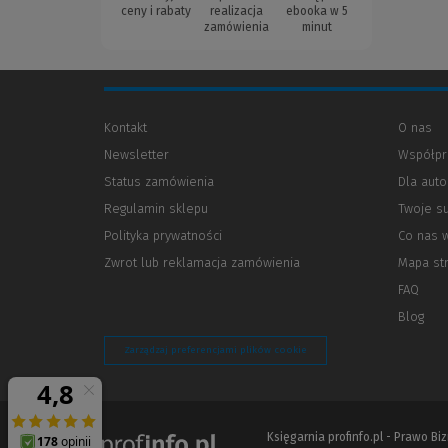
ceny i rabaty
realizacja
ebooka w 5
zamówienia
minut
Kontakt
O nas
Newsletter
Współpr
Status zamówienia
Dla aut
Regulamin sklepu
Twoje s
Polityka prywatności
(Nowe
(Link
Co nas 
okno)
do
Zwrot lub reklamacja zamówienia
Mapa st
innej
strony)
FAQ
Blog
Zarządzaj preferencjami plików cookie
Księgarnia profinfo.pl - Prawo B