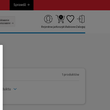
0
ukiwanie
ansowane
Rejestracja
Koszyk
Ulubione
Zaloguj
1 produktów
roduktu