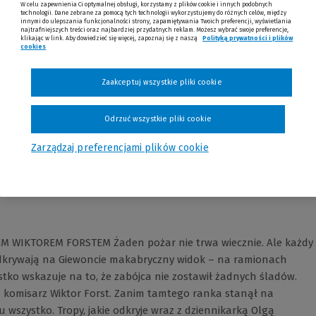
W celu zapewnienia Ci optymalnej obsługi, korzystamy z plików cookie i innych podobnych
technologii. Dane zebrane za pomocą tych technologii wykorzystujemy do różnych celów, między
innymi do ulepszania funkcjonalności strony, zapamiętywania Twoich preferencji, wyświetlania
najtrafniejszych treści oraz najbardziej przydatnych reklam. Możesz wybrać swoje preferencje,
klikając w link. Aby dowiedzieć się więcej, zapoznaj się z naszą
Polityką prywatności i plików
cookies
Zaakceptuj wszystkie pliki cookie
Opinie
Odrzuć wszystkie pliki cookie
Zarządzaj preferencjami plików cookie
EM WIKTOREM FORSTEM Żaden pożar nie trwa wiecznie. Ale każdy
odkrywają na Giewoncie makabryczny widok – na ramionach
tko wskazuje na to, że zabójca nie zostawił żadnych śladów.
ą komisarz Wiktor Forst. Zanim tamtego ranka stanął na
u wszystko. Tropy, jakie odkryje wraz z dziennikarką Olgą