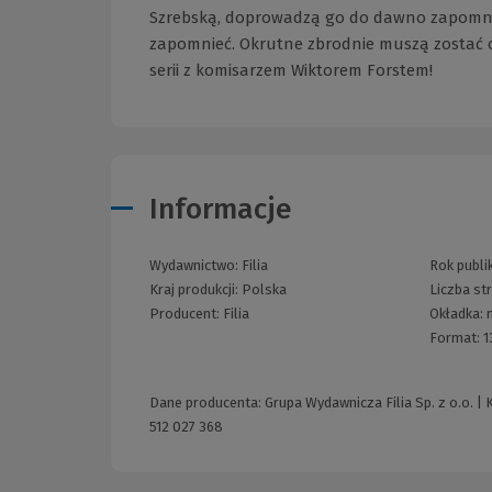
Szrebską, doprowadzą go do dawno zapomnia
zapomnieć. Okrutne zbrodnie muszą zostać o
serii z komisarzem Wiktorem Forstem!
Informacje
Wydawnictwo:
Filia
Rok publik
Kraj produkcji: Polska
Liczba st
Producent:
Filia
Okładka:
Format:
1
Dane producenta: Grupa Wydawnicza Filia Sp. z o.o. | 
512 027 368