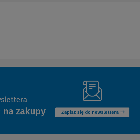
slettera
(Nowe
ł na zakupy
okno)
Zapisz się do newslettera