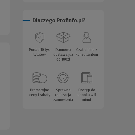
Dlaczego Profinfo.pl?
Ponad 10 tys.
Darmowa
Czat online z
tytułów
dostawa już
konsultantem
od 180zł
Promocyjne
Sprawna
Dostęp do
ceny i rabaty
realizacja
ebooka w 5
zamówienia
minut