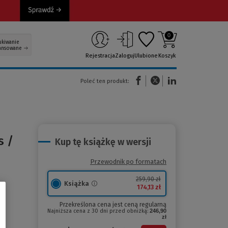
0
ukiwanie
ansowane
Rejestracja
Zaloguj
Ulubione
Koszyk
(Nowe okno)
(Link do innej strony)
(Link do innej strony)
Poleć ten produkt:
s /
Kup tę książkę w wersji
Przewodnik po formatach
259,90 zł
Książka
174,13 zł
Przekreślona cena jest ceną regularną
Najniższa cena z 30 dni przed obniżką:
246,90
zł