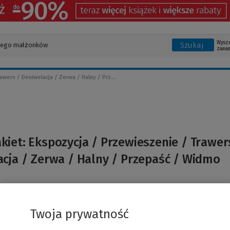
Wysz
Szukaj
zaaw
wers / Deniwelacja / Zerwa / Halny / Prz...
kiet: Ekspozycja / Przewieszenie / Trawer
cja / Zerwa / Halny / Przepaść / Widmo
óz
Twoja prywatność