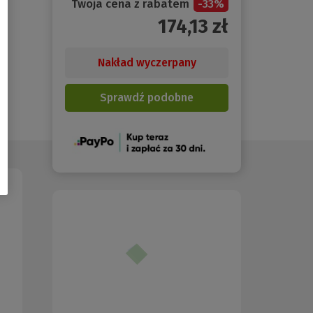
Twoja cena z rabatem
-
33
%
174,13
zł
Nakład wyczerpany
Sprawdź podobne
(Nowe
okno)