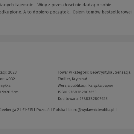
nych tajemnic… Winy z przeszłości nie dadzą o sobie
dkupione. A to dopiero początek... Osiem tomów bestsellerowej
acji:
2023
Towar w kategorii:
Beletrystyka
,
Sensacja,
ron:
4032
Thriller, Kryminał
miękka
Wersja publikacji:
Książka papier
3.5x20.5cm
ISBN:
9788382807653
Kod towaru:
9788382807653
Kleeberga 2 | 61-615 | Poznań | Polska |
biuro@wydawnictwofilia.pl
|