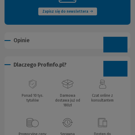
okno)
Zapisz się do newslettera
Opinie
Dlaczego Profinfo.pl?
Ponad 10 tys.
Darmowa
Czat online z
tytułów
dostawa już od
konsultantem
180zł
Promocyjne ceny
Sprawna
Dostęp do