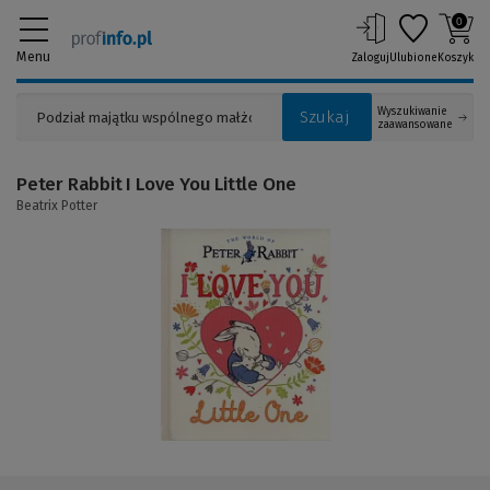
0
Menu
Zaloguj
Ulubione
Koszyk
Wyszukiwanie
Szukaj
zaawansowane
Peter Rabbit I Love You Little One
Beatrix Potter
(Link
do
innej
strony)