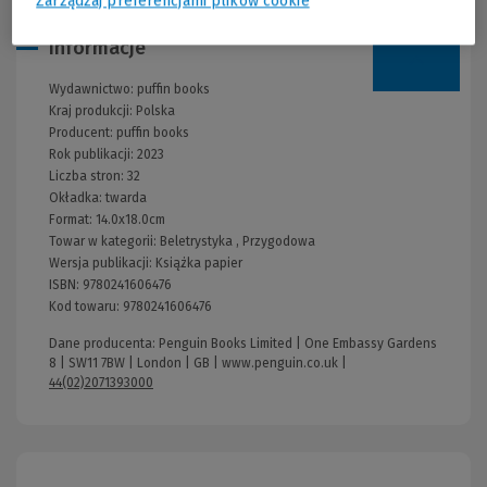
Zarządzaj preferencjami plików cookie
Informacje
Wydawnictwo:
puffin books
Kraj produkcji: Polska
Producent:
puffin books
Rok publikacji:
2023
Liczba stron:
32
Okładka:
twarda
Format:
14.0x18.0cm
Towar w kategorii:
Beletrystyka
,
Przygodowa
Wersja publikacji:
Książka papier
ISBN:
9780241606476
Kod towaru:
9780241606476
Dane producenta: Penguin Books Limited | One Embassy Gardens
8 | SW11 7BW | London | GB |
www.penguin.co.uk
|
44(02)2071393000