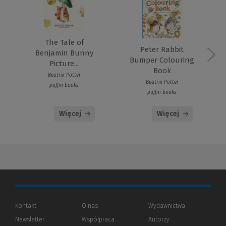
The Tale of
Peter Rabbit
Benjamin Bunny
Bumper Colouring
Picture...
Book
Beatrix Potter
Beatrix Potter
puffin books
puffin books
Więcej
Więcej
Kontakt
O nas
Wydawnictwa
Newsletter
Współpraca
Autorzy