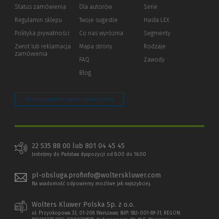
Status zamówienia
Dla autorów
(Nowe
(Link
Serie
okno)
do
Regulamin sklepu
Twoje sugestie
Hasła LEX
innej
strony)
Polityka prywatności
(Nowe
(Link
Co nas wyróżnia
Segmenty
okno)
do
Zwrot lub reklamacja
Mapa strony
Rodzaje
innej
zamówienia
strony)
FAQ
Zawody
Blog
Zarządzaj preferencjami plików cookie
22 535 88 00 lub 801 04 45 45
Jesteśmy do Państwa dyspozycji od 8:00 do 16:00
pl-obsluga.profinfo@wolterskluwer.com
Na wiadomość odpowiemy możliwe jak najszybciej.
Wolters Kluwer Polska Sp. z o.o.
ul. Przyokopowa 33, 01-208 Warszawa; NIP: 583-001-89-31, REGON: