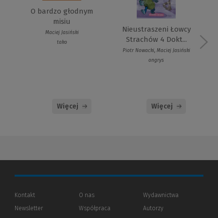
O bardzo głodnym
misiu
Nieustraszeni Łowcy
Maciej Jasiński
Strachów 4 Dokt...
tako
Piotr Nowacki, Maciej Jasiński
ongrys
Więcej
Więcej
Kontakt
O nas
Wydawnictwa
Newsletter
Współpraca
Autorzy