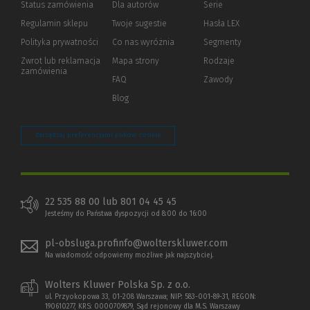
Status zamówienia
Dla autorów
(Nowe
(Link
Serie
okno)
do
Regulamin sklepu
Twoje sugestie
Hasła LEX
innej
strony)
Polityka prywatności
(Nowe
(Link
Co nas wyróżnia
Segmenty
okno)
do
Zwrot lub reklamacja
Mapa strony
Rodzaje
innej
zamówienia
strony)
FAQ
Zawody
Blog
Zarządzaj preferencjami plików cookie
22 535 88 00 lub 801 04 45 45
Jesteśmy do Państwa dyspozycji od 8:00 do 16:00
pl-obsluga.profinfo@wolterskluwer.com
Na wiadomość odpowiemy możliwe jak najszybciej.
Wolters Kluwer Polska Sp. z o.o.
ul. Przyokopowa 33, 01-208 Warszawa; NIP: 583-001-89-31, REGON:
190610277, KRS: 0000709879, Sąd rejonowy dla M.S. Warszawy