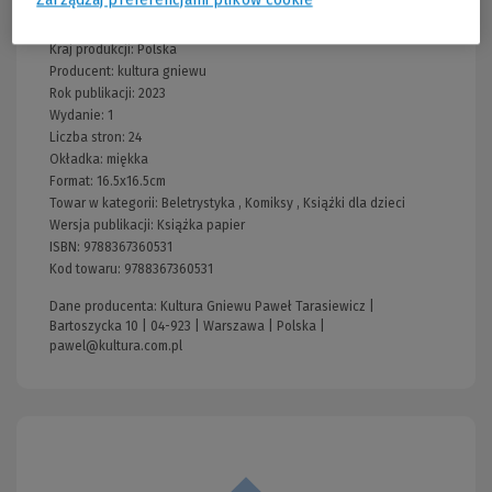
Wydawnictwo:
kultura gniewu
Kraj produkcji: Polska
Producent:
kultura gniewu
Rok publikacji:
2023
Wydanie:
1
Liczba stron:
24
Okładka:
miękka
Format:
16.5x16.5cm
Towar w kategorii:
Beletrystyka
,
Komiksy
,
Książki dla dzieci
Wersja publikacji:
Książka papier
ISBN:
9788367360531
Kod towaru:
9788367360531
Dane producenta: Kultura Gniewu Paweł Tarasiewicz |
Bartoszycka 10 | 04-923 | Warszawa | Polska |
pawel@kultura.com.pl