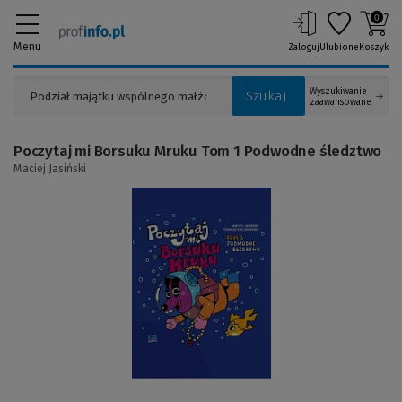
0
Menu
Zaloguj
Ulubione
Koszyk
Wyszukiwanie
Szukaj
zaawansowane
Poczytaj mi Borsuku Mruku Tom 1 Podwodne śledztwo
Maciej Jasiński
(Link
do
innej
strony)