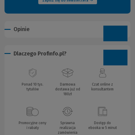
Zapisz się do newslettera
Opinie
Dlaczego Profinfo.pl?
Ponad 10 tys.
Darmowa
Czat online z
tytułów
dostawa już od
konsultantem
180zł
Promocyjne ceny
Sprawna
Dostęp do
i rabaty
realizacja
ebooka w 5 minut
zamówienia