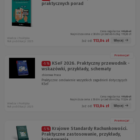
praktycznych porad
Cena regularna:
119,00 zł
Najniższa cena z 30 dni przed obniżką:
119,00 zł
Wiedza i Praktyka
113,04 zł
Więcej
Już od:
Rok publikacji: 2025
Promocja!
KSeF 2026. Praktyczny przewodnik -
-5 %
wskazówki, przykłady, schematy
zbiorowa Praca
Praktyczne omówienie wszystkich zagadnień dotyczących
KSeF
Cena regularna:
119,00 zł
Najniższa cena z 30 dni przed obniżką:
113,04 zł
Wiedza i Praktyka
113,04 zł
Więcej
Już od:
Rok publikacji: 2025
Promocja!
Krajowe Standardy Rachunkowości.
-5 %
Praktyczne zastosowanie, przykłady,
księgowania