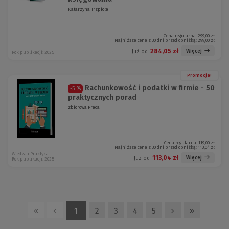
Katarzyna Trzpioła
Cena regularna:
299,00 zł
Najniższa cena z 30 dni przed obniżką:
299,00 zł
284,05 zł
Więcej
Już od:
Rok publikacji: 2025
Promocja!
Rachunkowość i podatki w firmie - 50
-5 %
praktycznych porad
zbiorowa Praca
Cena regularna:
119,00 zł
Najniższa cena z 30 dni przed obniżką:
113,04 zł
Wiedza i Praktyka
113,04 zł
Więcej
Już od:
Rok publikacji: 2025
1
2
3
4
5