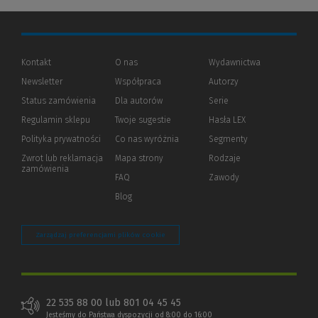
Kontakt
O nas
Wydawnictwa
Newsletter
Współpraca
Autorzy
Status zamówienia
Dla autorów
(Nowe
(Link
Serie
okno)
do
Regulamin sklepu
Twoje sugestie
Hasła LEX
innej
strony)
Polityka prywatności
(Nowe
(Link
Co nas wyróżnia
Segmenty
okno)
do
Zwrot lub reklamacja
Mapa strony
Rodzaje
innej
zamówienia
strony)
FAQ
Zawody
Blog
Zarządzaj preferencjami plików cookie
22 535 88 00 lub 801 04 45 45
Jesteśmy do Państwa dyspozycji od 8:00 do 16:00