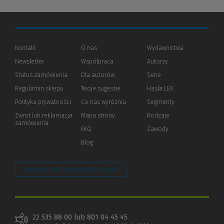
Kontakt
O nas
Wydawnictwa
Newsletter
Współpraca
Autorzy
Status zamówienia
Dla autorów
(Nowe
(Link
Serie
okno)
do
Regulamin sklepu
Twoje sugestie
Hasła LEX
innej
strony)
Polityka prywatności
(Nowe
(Link
Co nas wyróżnia
Segmenty
okno)
do
Zwrot lub reklamacja
Mapa strony
Rodzaje
innej
zamówienia
strony)
FAQ
Zawody
Blog
Zarządzaj preferencjami plików cookie
22 535 88 00 lub 801 04 45 45