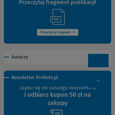
Przeczytaj fragment publikacji!
(Link
(Nowe
do
okno)
innej
strony)
Przeczytaj fragment
Autorzy
Newsletter Profinfo.pl
Zapisz się do naszego newslettera
i odbierz kupon 50 zł na
zakupy