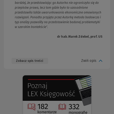
bardziej, że przedstawiając go Autorka nie ograniczyła się do
przepisów prawa, lecz tam gdzie było to uzasadnione
przedstawiła także uwarunkowania ekonomiczne omawianych
rozwiązań. Ponadto przyjęta przez Autorkę metoda badawcza i
typ analizy pozwoliły na przedstawienie badanej problematyki
w szerokim kontekście".
dr hab. Marek Zdebel, prof. US
Zwiń opis
Zobacz spis treści
(Nowe
(Link
okno)
do
innej
strony)