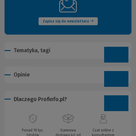
(Nowe
okno)
Zapisz się do newslettera
Tematyka, tagi
Opinie
Dlaczego Profinfo.pl?
Ponad 10 tys.
Darmowa
Czat online z
tytułów
dostawa już od
konsultantem