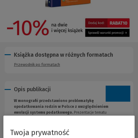
Książka dostępna w różnych formatach
Przewodnik po formatach
Opis publikacji
W monografii przedstawiono problematykę
opodatkowania rodzin w Polsce z uwzględnieniem
ewolucji systemu podatkowego.
Prezentacje tematu
przeprowadzono w szerszym kontekście, obejmującym
zagadnienia związane zarówno z socjologicznymi aspektami
rodziny, jak i z polityka podatkowa wobec rodzin. Porównano
Twoja prywatność
także rozwiązania krajowe w zakresie opodatkowania dochodów