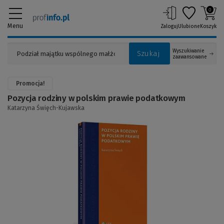
0
Menu
Zaloguj
Ulubione
Koszyk
Wyszukiwanie
Szukaj
zaawansowane
Promocja!
Pozycja rodziny w polskim prawie podatkowym
Katarzyna Święch-Kujawska
(Link
do
innej
strony)