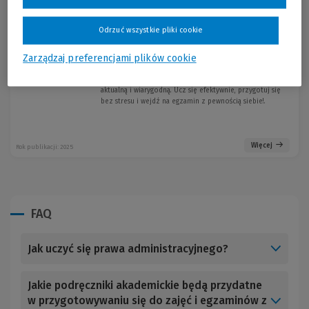
niż kiedykolwiek.
Ponad
10 000 pytań testowych z 11 dziedzin
prawa
pomoże Ci skutecznie utrwalić wiedzę i sprawdzić
Odrzuć wszystkie pliki cookie
swoje postępy.
Pytania opracowali wykładowcy i egzaminatorzy,
więc
Zarządzaj preferencjami plików cookie
masz pewność, że uczysz się tego, co naprawdę się liczy.
Dzięki integracji z
LEX Student
jednym
kliknięciem
sprawdzisz podstawę prawną,
zawsze
aktualną i wiarygodną. Ucz się efektywnie, przygotuj się
bez stresu i wejdź na egzamin z pewnością siebie!.
Więcej
Rok publikacji: 2025
FAQ
Jak uczyć się prawa administracyjnego?
Jakie podręczniki akademickie będą przydatne
w przygotowywaniu się do zajęć i egzaminów z