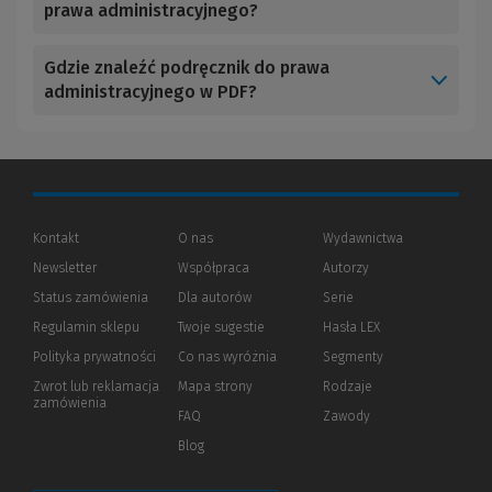
prawa administracyjnego?
Gdzie znaleźć podręcznik do prawa
administracyjnego w PDF?
Kontakt
O nas
Wydawnictwa
Newsletter
Współpraca
Autorzy
Status zamówienia
Dla autorów
(Nowe
(Link
Serie
okno)
do
Regulamin sklepu
Twoje sugestie
Hasła LEX
innej
strony)
Polityka prywatności
(Nowe
(Link
Co nas wyróżnia
Segmenty
okno)
do
Zwrot lub reklamacja
Mapa strony
Rodzaje
innej
zamówienia
strony)
FAQ
Zawody
Blog