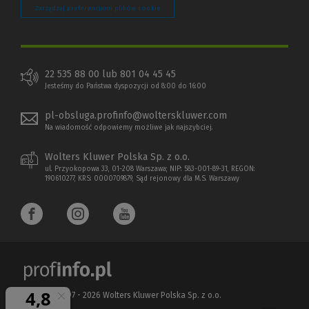
Zarządzaj preferencjami plików cookie
22 535 88 00 lub 801 04 45 45
Jesteśmy do Państwa dyspozycji od 8:00 do 16:00
pl-obsluga.profinfo@wolterskluwer.com
Na wiadomość odpowiemy możliwe jak najszybciej.
Wolters Kluwer Polska Sp. z o.o.
ul. Przyokopowa 33, 01-208 Warszawa; NIP: 583-001-89-31, REGON:
190610277, KRS: 0000709879, Sąd rejonowy dla M.S. Warszawy
Copyright 1997 - 2026 Wolters Kluwer Polska Sp. z o.o.