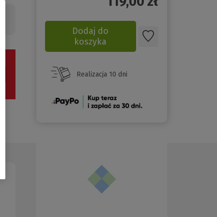
119,00
zł
Dodaj do
koszyka
Realizacja 10 dni
(Nowe
okno)