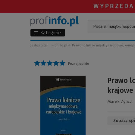
Kategorie
Jesteś tutaj:
Profinfo.pl
Prawo lotnicze międzynarodowe, europe
Poznaj opinie
(Link
Prawo lo
do
krajowe
innej
strony)
Marek Żylicz
Zobacz spi