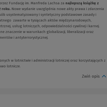
 przez Fundację im. Manfreda Lachsa za
najlepszą książkę z
 roku.
Nowe wydanie uwzględnia nowe akty prawa i zdarzenia
osób usystematyzowany i syntetyczny podstawowe zasady i
watnego  zawarte w tysiącach aktów międzynarodowych,
trznej, usług lotniczych, odpowiedzialności cywilnej i karnej.
e znaczenie w warunkach globalizacji, liberalizacji oraz
ntów i antyterrorystycznej.
ych w lotnictwie i administracji lotniczej oraz korzystających z
awo lotnicze.
Zwiń opis