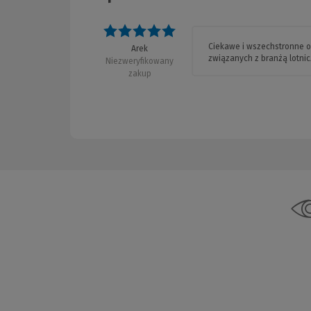
Ocena: 5 na 5
Ciekawe i wszechstronne o
Arek
związanych z branżą lotnic
Niezweryfikowany
zakup