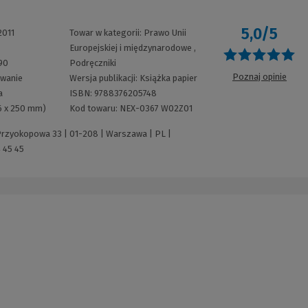
5,0/5
2011
Towar w kategorii:
Prawo Unii
Europejskiej i międzynarodowe
,
O
90
Podręczniki
Poznaj opinie
wanie
Wersja publikacji:
Książka papier
a
ISBN:
9788376205748
6 x 250 mm)
Kod towaru:
NEX-0367 W02Z01
 Przyokopowa 33 | 01-208 | Warszawa | PL |
 45 45