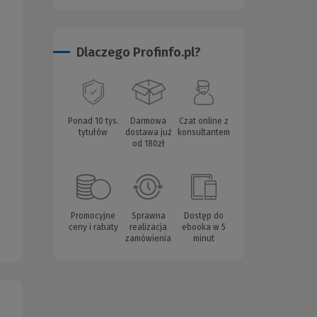
Dlaczego Profinfo.pl?
Ponad 10 tys.
Darmowa
Czat online z
tytułów
dostawa już
konsultantem
od 180zł
Promocyjne
Sprawna
Dostęp do
ceny i rabaty
realizacja
ebooka w 5
zamówienia
minut