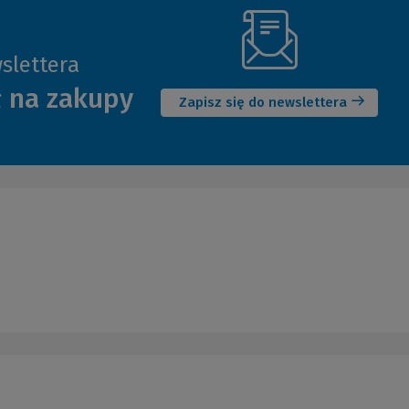
slettera
(Nowe
ł na zakupy
okno)
Zapisz się do newslettera