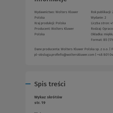
Wydawnictwo:
Wolters Kluwer
Rok publikacji:
Polska
Wydanie:
2
Kraj produkcji: Polska
Liczba stron:
4
Producent:
Wolters Kluwer
Rodzaj:
Opraco
Polska
Okładka:
miękk
Format:
B5 (17
Dane producenta: Wolters Kluwer Polska sp. z o.o. |
pl-obsluga.profinfo@wolterskluwer.com
|
+48 801 04
Spis treści
Wykaz skrótów
str. 19