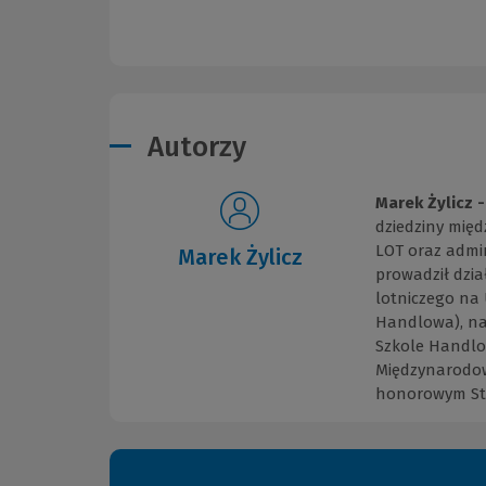
Autorzy
Marek Żylicz -
dziedziny międ
LOT oraz admin
Marek Żylicz
prowadził dzi
lotniczego na
Handlowa), na
Szkole Handlo
Międzynarodow
honorowym Sto