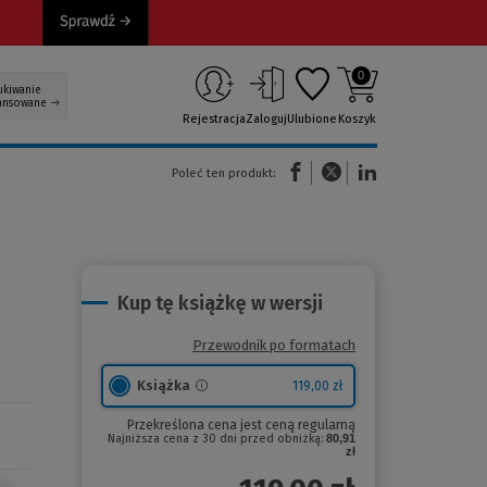
0
ukiwanie
ansowane
Rejestracja
Zaloguj
Ulubione
Koszyk
(Nowe okno)
(Link do innej strony)
(Link do innej strony)
Poleć ten produkt:
Kup tę książkę w wersji
Przewodnik po formatach
Książka
119,00 zł
Przekreślona cena jest ceną regularną
Najniższa cena z 30 dni przed obniżką:
80,91
zł