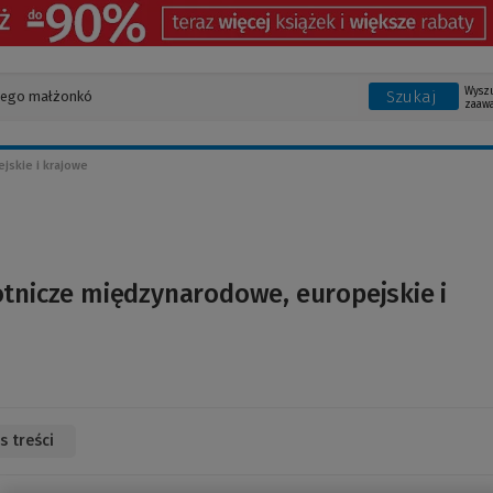
Wysz
Szukaj
zaaw
jskie i krajowe
tnicze międzynarodowe, europejskie i
s treści