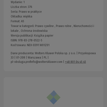
Wydanie:
1
Liczba stron:
376
Seria:
Prawo w praktyce
Okładka:
miękka
Format:
A5
Towar w kategorii:
Prawo cywilne
,
Prawo rolne
,
Nieruchomości i
lokale
,
Ochrona środowiska
Wersja publikacji:
Książka papier
ISBN:
978-83-278-0522-5
Kod towaru:
NEX-0391 W01Z01
Dane producenta: Wolters Kluwer Polska sp. z o.o. | Przyokopowa
33 | 01-208 | Warszawa | PL |
pl-obsluga.profinfo@wolterskluwer.com
|
+48 801 04 45 45