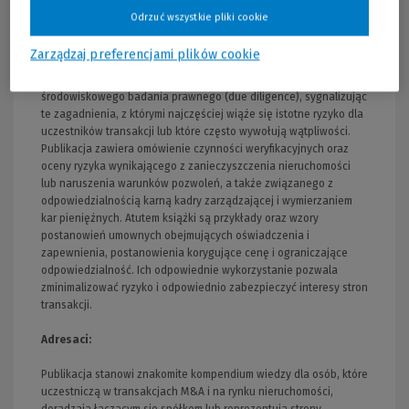
Prawo ochrony środowiska w transakcjach fuzji i przejęć oraz
Odrzuć wszystkie pliki cookie
nabycia nieruchomości w przejrzysty i praktyczny sposób
prezentuje wpływ rozmaitych struktur transakcyjnych na
Zarządzaj preferencjami plików cookie
realizację obowiązków wynikających z prawa ochrony
środowiska. Autorzy szczegółowo omówili przebieg i zakres
środowiskowego badania prawnego (due diligence), sygnalizując
te zagadnienia, z którymi najczęściej wiąże się istotne ryzyko dla
uczestników transakcji lub które często wywołują wątpliwości.
Publikacja zawiera omówienie czynności weryfikacyjnych oraz
oceny ryzyka wynikającego z zanieczyszczenia nieruchomości
lub naruszenia warunków pozwoleń, a także związanego z
odpowiedzialnością karną kadry zarządzającej i wymierzaniem
kar pieniężnych. Atutem książki są przykłady oraz wzory
postanowień umownych obejmujących oświadczenia i
zapewnienia, postanowienia korygujące cenę i ograniczające
odpowiedzialność. Ich odpowiednie wykorzystanie pozwala
zminimalizować ryzyko i odpowiednio zabezpieczyć interesy stron
transakcji.
Adresaci:
Publikacja stanowi znakomite kompendium wiedzy dla osób, które
uczestniczą w transakcjach M&A i na rynku nieruchomości,