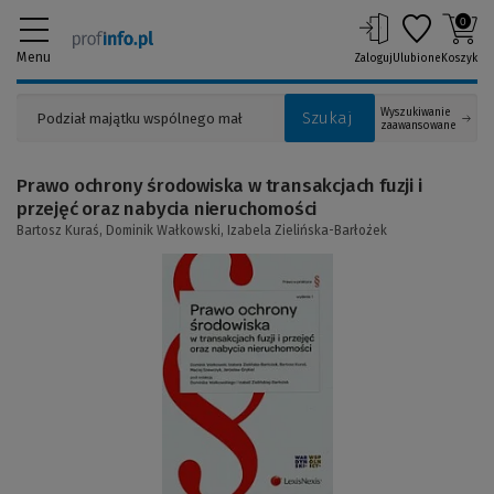
0
Menu
Zaloguj
Ulubione
Koszyk
Wyszukiwanie
Szukaj
zaawansowane
Prawo ochrony środowiska w transakcjach fuzji i
przejęć oraz nabycia nieruchomości
Bartosz Kuraś,
Dominik Wałkowski,
Izabela Zielińska-Barłożek
(Link
do
innej
strony)