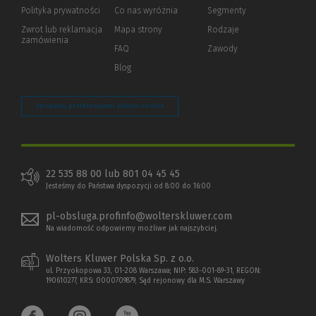
strony)
Polityka prywatności
(Nowe
(Link
Co nas wyróżnia
Segmenty
okno)
do
Zwrot lub reklamacja
Mapa strony
Rodzaje
innej
zamówienia
strony)
FAQ
Zawody
Blog
Zarządzaj preferencjami plików cookie
22 535 88 00 lub 801 04 45 45
Jesteśmy do Państwa dyspozycji od 8:00 do 16:00
pl-obsluga.profinfo@wolterskluwer.com
Na wiadomość odpowiemy możliwe jak najszybciej.
Wolters Kluwer Polska Sp. z o.o.
ul. Przyokopowa 33, 01-208 Warszawa; NIP: 583-001-89-31, REGON:
190610277, KRS: 0000709879, Sąd rejonowy dla M.S. Warszawy