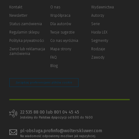
Kontakt
O nas
Wydawnictwa
Newsletter
Współpraca
Autorzy
Status zamówienia
Dla autorów
(Nowe
(Link
Serie
okno)
do
Regulamin sklepu
Twoje sugestie
Hasła LEX
innej
strony)
Polityka prywatności
(Nowe
(Link
Co nas wyróżnia
Segmenty
okno)
do
Zwrot lub reklamacja
Mapa strony
Rodzaje
innej
zamówienia
strony)
FAQ
Zawody
Blog
Zarządzaj preferencjami plików cookie
22 535 88 00 lub 801 04 45 45
Jesteśmy do Państwa dyspozycji od 8:00 do 16:00
pl-obsluga.profinfo@wolterskluwer.com
Na wiadomość odpowiemy możliwe jak najszybciej.