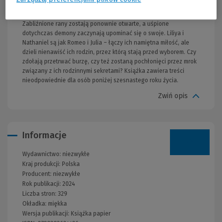
jego przeszłości, sprawiając, że ich relacja staje się jeszcze
bardziej skomplikowana, a uczucia zostają wystawione na próbę.
Zabliźnione rany zostają ponownie otwarte, a uśpione
dotychczas demony zaczynają upominać się o swoje. Liliya i
Nathaniel są jak Romeo i Julia – łączy ich namiętna miłość, ale
dzieli nienawiść ich rodzin, przez którą stają przed wyborem. Czy
zdołają przetrwać burzę, czy też zostaną pochłonięci przez mrok
związany z ich rodzinnymi sekretami? Książka zawiera treści
nieodpowiednie dla osób poniżej szesnastego roku życia.
Zwiń opis
Informacje
Wydawnictwo:
niezwykłe
Kraj produkcji: Polska
Producent:
niezwykłe
Rok publikacji:
2024
Liczba stron:
329
Okładka:
miękka
Wersja publikacji:
Książka papier