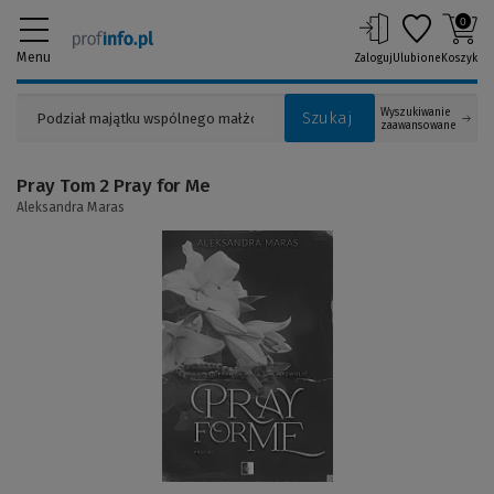
0
Menu
Zaloguj
Ulubione
Koszyk
Wyszukiwanie
Szukaj
zaawansowane
Pray Tom 2 Pray for Me
Aleksandra Maras
(Link
do
innej
strony)