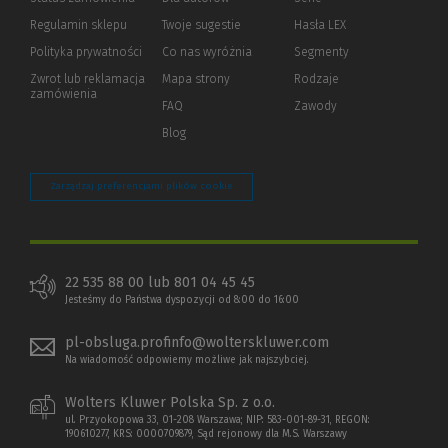
okno)
do
Regulamin sklepu
Twoje sugestie
Hasła LEX
innej
strony)
Polityka prywatności
(Nowe
(Link
Co nas wyróżnia
Segmenty
okno)
do
Zwrot lub reklamacja
Mapa strony
Rodzaje
innej
zamówienia
strony)
FAQ
Zawody
Blog
Zarządzaj preferencjami plików cookie
22 535 88 00 lub 801 04 45 45
Jesteśmy do Państwa dyspozycji od 8:00 do 16:00
pl-obsluga.profinfo@wolterskluwer.com
Na wiadomość odpowiemy możliwe jak najszybciej.
Wolters Kluwer Polska Sp. z o.o.
ul. Przyokopowa 33, 01-208 Warszawa; NIP: 583-001-89-31, REGON:
190610277, KRS: 0000709879, Sąd rejonowy dla M.S. Warszawy