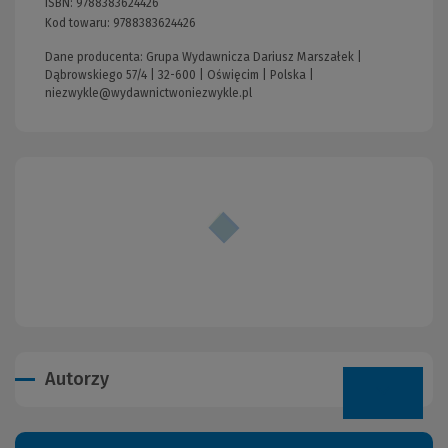
ISBN:
9788383624426
Kod towaru:
9788383624426
Dane producenta: Grupa Wydawnicza Dariusz Marszałek |
Dąbrowskiego 57/4 | 32-600 | Oświęcim | Polska |
niezwykle@wydawnictwoniezwykle.pl
Autorzy