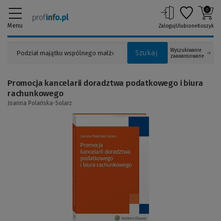
0
Menu
Zaloguj
Ulubione
Koszyk
Wyszukiwanie
Szukaj
zaawansowane
Promocja kancelarii doradztwa podatkowego i biura
rachunkowego
Joanna Polańska-Solarz
(Link
do
innej
strony)