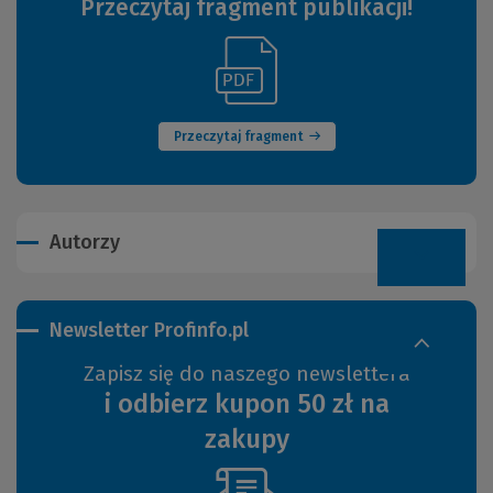
Przeczytaj fragment publikacji!
(Link
(Nowe
do
okno)
innej
strony)
Przeczytaj fragment
Autorzy
Newsletter Profinfo.pl
Zapisz się do naszego newslettera
i odbierz kupon 50 zł na
zakupy