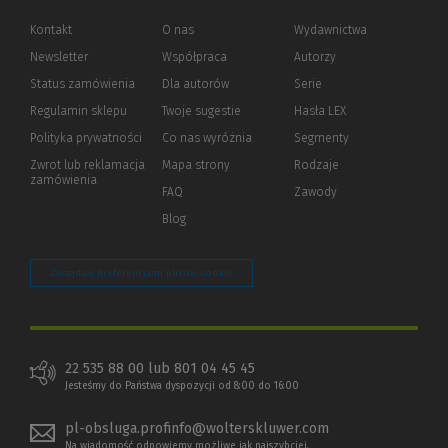
Kontakt
O nas
Wydawnictwa
Newsletter
Współpraca
Autorzy
Status zamówienia
Dla autorów
(Nowe
(Link
Serie
okno)
do
Regulamin sklepu
Twoje sugestie
Hasła LEX
innej
strony)
Polityka prywatności
(Nowe
(Link
Co nas wyróżnia
Segmenty
okno)
do
Zwrot lub reklamacja
Mapa strony
Rodzaje
innej
zamówienia
strony)
FAQ
Zawody
Blog
Zarządzaj preferencjami plików cookie
22 535 88 00 lub 801 04 45 45
Jesteśmy do Państwa dyspozycji od 8:00 do 16:00
pl-obsluga.profinfo@wolterskluwer.com
Na wiadomość odpowiemy możliwe jak najszybciej.