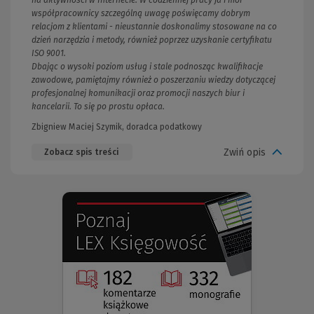
na aktywności w Internecie. W codziennej pracy ja i moi
współpracownicy szczególną uwagę poświęcamy dobrym
relacjom z klientami - nieustannie doskonalimy stosowane na co
dzień narzędzia i metody, również poprzez uzyskanie certyfikatu
ISO 9001.
Dbając o wysoki poziom usług i stale podnosząc kwalifikacje
zawodowe, pamiętajmy również o poszerzaniu wiedzy dotyczącej
profesjonalnej komunikacji oraz promocji naszych biur i
kancelarii. To się po prostu opłaca.
Zbigniew Maciej Szymik, doradca podatkowy
Zwiń opis
Zobacz spis treści
(Nowe
(Link
okno)
do
innej
strony)