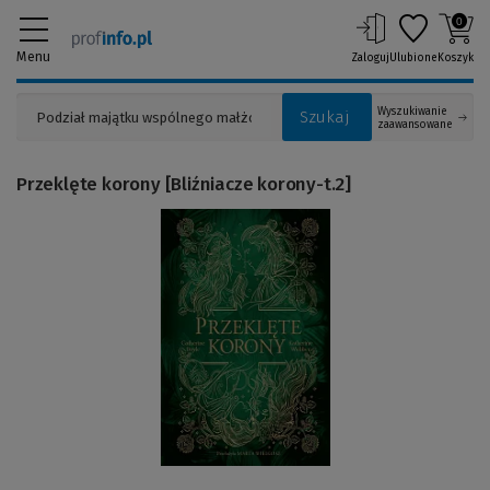
0
Menu
Zaloguj
Ulubione
Koszyk
Wyszukiwanie
Szukaj
zaawansowane
Przeklęte korony [Bliźniacze korony-t.2]
(Link
do
innej
strony)