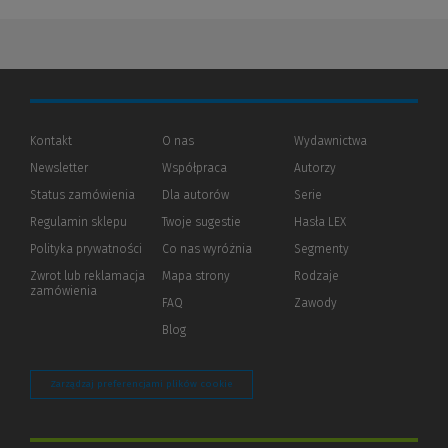
Kontakt
O nas
Wydawnictwa
Newsletter
Współpraca
Autorzy
Status zamówienia
Dla autorów
(Nowe
(Link
Serie
okno)
do
Regulamin sklepu
Twoje sugestie
Hasła LEX
innej
strony)
Polityka prywatności
(Nowe
(Link
Co nas wyróżnia
Segmenty
okno)
do
Zwrot lub reklamacja
Mapa strony
Rodzaje
innej
zamówienia
strony)
FAQ
Zawody
Blog
Zarządzaj preferencjami plików cookie