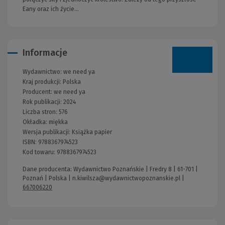
Eany oraz ich życie…
Informacje
Wydawnictwo:
we need ya
Kraj produkcji: Polska
Producent:
we need ya
Rok publikacji:
2024
Liczba stron:
576
Okładka:
miękka
Wersja publikacji:
Książka papier
ISBN:
9788367974523
Kod towaru:
9788367974523
Dane producenta: Wydawnictwo Poznańskie | Fredry 8 | 61-701 |
Poznań | Polska |
n.kiwilsza@wydawnictwopoznanskie.pl
|
667006220