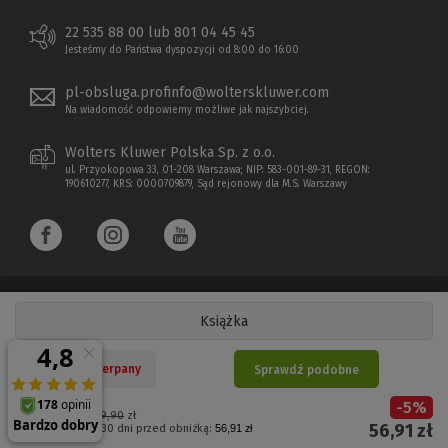
22 535 88 00 lub 801 04 45 45
Jesteśmy do Państwa dyspozycji od 8:00 do 16:00
pl-obsluga.profinfo@wolterskluwer.com
Na wiadomość odpowiemy możliwe jak najszybciej.
Wolters Kluwer Polska Sp. z o.o.
ul. Przyokopowa 33, 01-208 Warszawa; NIP: 583-001-89-31, REGON:
190610277, KRS: 0000709879, Sąd rejonowy dla M.S. Warszawy
Książka
Copyright 1997 - 2026 Wolters Kluwer Polska Sp. z o.o.
Nakład wyczerpany
Sprawdź podobne
Płatności elektroniczne
-
5
%
(Nowe
(Link
Cena regularna:
59,90
zł
56,91
zł
Najniższa cena z 30 dni przed obniżką:
56,91 zł
okno)
do