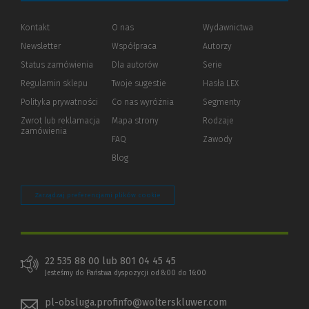
Kontakt
O nas
Wydawnictwa
Newsletter
Współpraca
Autorzy
Status zamówienia
Dla autorów
(Nowe
(Link
Serie
okno)
do
Regulamin sklepu
Twoje sugestie
Hasła LEX
innej
strony)
Polityka prywatności
(Nowe
(Link
Co nas wyróżnia
Segmenty
okno)
do
Zwrot lub reklamacja
Mapa strony
Rodzaje
innej
zamówienia
strony)
FAQ
Zawody
Blog
Zarządzaj preferencjami plików cookie
22 535 88 00 lub 801 04 45 45
Jesteśmy do Państwa dyspozycji od 8:00 do 16:00
pl-obsluga.profinfo@wolterskluwer.com