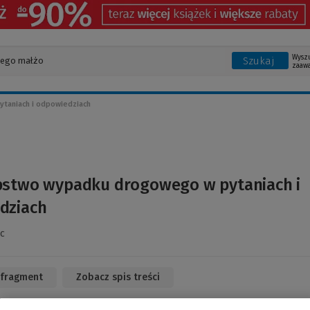
Wysz
Szukaj
zaaw
taniach i odpowiedziach
pstwo wypadku drogowego w pytaniach i
dziach
c
 fragment
(Link
Zobacz spis treści
do
innej
strony)