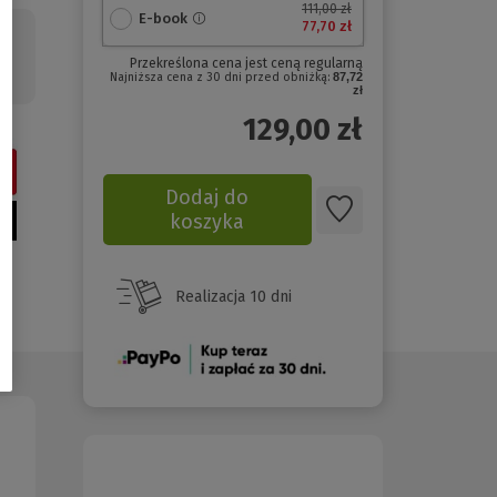
111,00 zł
E-book
77,70 zł
Przekreślona cena jest ceną regularną
Najniższa cena z 30 dni przed obniżką:
87,72
zł
129,00
zł
Dodaj do
koszyka
Realizacja 10 dni
(Nowe
okno)