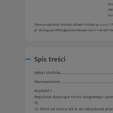
Ro
Okł
Fo
Dane producenta: Wolters Kluwer Polska sp. z o.o. |
pl-obsluga.profinfo@wolterskluwer.com
|
+48 801 04
Spis treści
Wykaz skrótów......................................................................
Wprowadzenie.......................................................................
Rozdział 1
Regulacje dotyczące ruchu drogowego i przestępstw w
15
1.1. Okres od końca XIX w. do odzyskania przez Polskę niepodleg