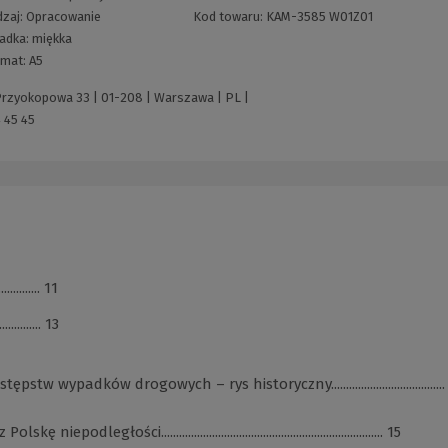
dzaj:
Opracowanie
Kod towaru:
KAM-3585 W01Z01
adka:
miękka
rmat:
A5
 Przyokopowa 33 | 01-208 | Warszawa | PL |
 45 45
............. 11
............. 13
ypadków drogowych – rys historyczny......................................
łości.......................................................................... 15