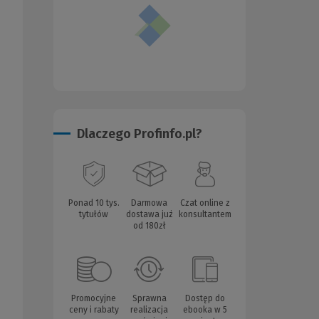
Dlaczego Profinfo.pl?
Ponad 10 tys.
Darmowa
Czat online z
tytułów
dostawa już
konsultantem
od 180zł
Promocyjne
Sprawna
Dostęp do
ceny i rabaty
realizacja
ebooka w 5