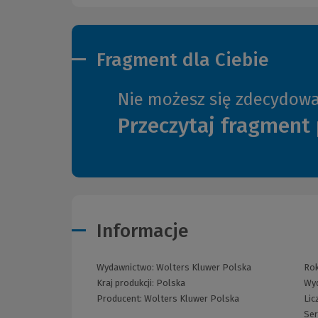
Fragment dla Ciebie
Nie możesz się zdecydow
Przeczytaj fragment 
Informacje
Wydawnictwo:
Wolters Kluwer Polska
Rok
Kraj produkcji: Polska
Wy
Producent:
Wolters Kluwer Polska
Lic
Ser