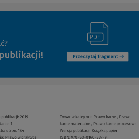
(Link
ać?
(Nowe
do
publikacji!
okno)
innej
Przeczytaj fragment
strony)
 publikacji:
2019
Towar w kategorii:
Prawo karne
,
Prawo
danie:
1
karne materialne
,
Prawo karne procesowe
zba stron:
184
Wersja publikacji:
Książka papier
ia:
Prawo w praktyce
ISBN:
978-83-8160-337-9