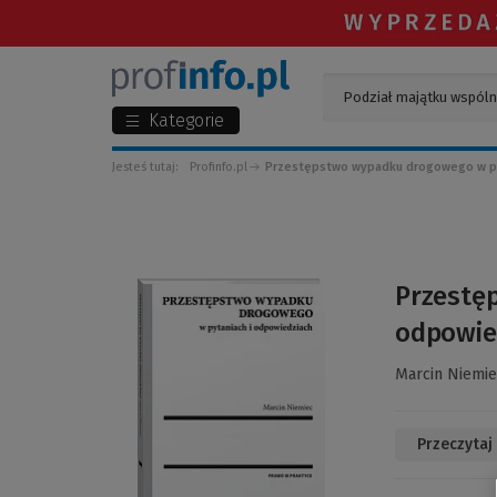
Kategorie
Jesteś tutaj:
Profinfo.pl
Przestępstwo wypadku drogowego w py
(Link
Przestę
do
odpowie
innej
strony)
Marcin Niemie
Przeczytaj