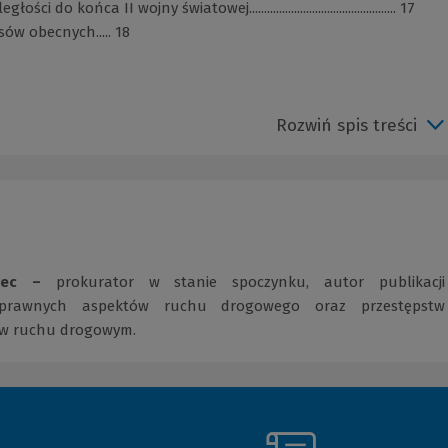
końca II wojny światowej................................................. 17
sów obecnych..... 18
Rozwiń spis treści
miec –
prokurator w stanie spoczynku, autor publikacji
 prawnych aspektów ruchu drogowego oraz przestępstw
 w ruchu drogowym.