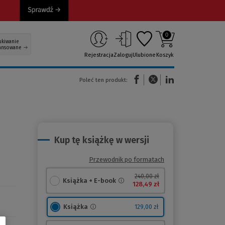
0
ukiwanie
ansowane
Rejestracja
Zaloguj
Ulubione
Koszyk
(Nowe okno)
(Link do innej strony)
(Link do innej strony)
Poleć ten produkt:
Kup tę książkę w wersji
Przewodnik po formatach
240,00 zł
Książka + E-book
128,49 zł
Książka
129,00 zł