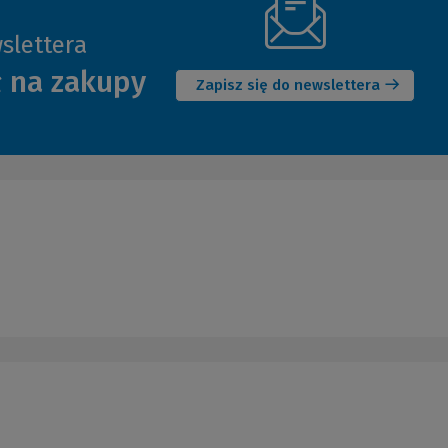
slettera
(Nowe
ł na zakupy
okno)
Zapisz się do newslettera