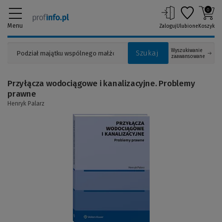
0
Menu
Zaloguj
Ulubione
Koszyk
Wyszukiwanie
Szukaj
zaawansowane
Przyłącza wodociągowe i kanalizacyjne. Problemy
prawne
Henryk Palarz
(Link
do
innej
strony)