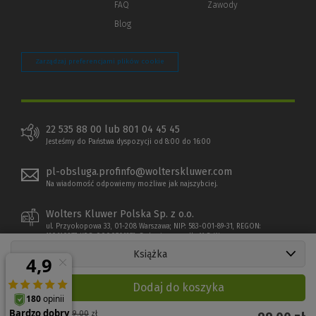
FAQ
Zawody
Blog
Zarządzaj preferencjami plików cookie
22 535 88 00 lub 801 04 45 45
Jesteśmy do Państwa dyspozycji od 8:00 do 16:00
pl-obsluga.profinfo@wolterskluwer.com
Na wiadomość odpowiemy możliwe jak najszybciej.
Wolters Kluwer Polska Sp. z o.o.
ul. Przyokopowa 33, 01-208 Warszawa; NIP: 583-001-89-31, REGON:
190610277, KRS: 0000709879, Sąd rejonowy dla M.S. Warszawy
Książka
Dodaj do koszyka
Cena regularna:
99,00
zł