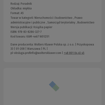
Rodzaj:
Poradnik
Okładka:
miękka
Format:
A5
Towar w kategorii:
Nieruchomości i budownictwo
,
Prawo
administracyjne i publiczne
,
Samorząd terytorialny
,
Budownictwo
Wersja publikacji:
Książka papier
ISBN:
978-83-8286-327-7
Kod towaru:
KAM-4467 W01Z01
Dane producenta: Wolters Kluwer Polska sp. z o.o. | Przyokopowa
33 | 01-208 | Warszawa | PL |
pl-obsluga.profinfo@wolterskluwer.com
|
+48 801 04 45 45