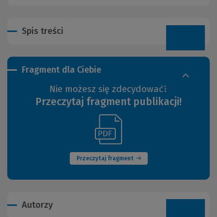
Spis treści
Fragment dla Ciebie
Nie możesz się zdecydować?
Przeczytaj fragment publikacji!
(Link
(Nowe
do
okno)
innej
strony)
Przeczytaj fragment
Autorzy