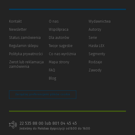
Kontakt
O nas
Wydawnictwa
Newsletter
Współpraca
Autorzy
Status zamówienia
Dla autorów
(Nowe
(Link
Serie
okno)
do
Regulamin sklepu
Twoje sugestie
Hasła LEX
innej
strony)
Polityka prywatności
(Nowe
(Link
Co nas wyróżnia
Segmenty
okno)
do
Zwrot lub reklamacja
Mapa strony
Rodzaje
innej
zamówienia
strony)
FAQ
Zawody
Blog
Zarządzaj preferencjami plików cookie
22 535 88 00 lub 801 04 45 45
Jesteśmy do Państwa dyspozycji od 8:00 do 16:00