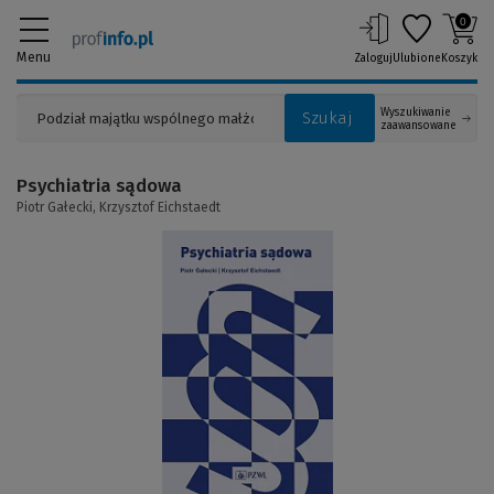
0
Menu
Zaloguj
Ulubione
Koszyk
Wyszukiwanie
Szukaj
zaawansowane
Psychiatria sądowa
Piotr Gałecki,
Krzysztof Eichstaedt
(Link
do
innej
strony)