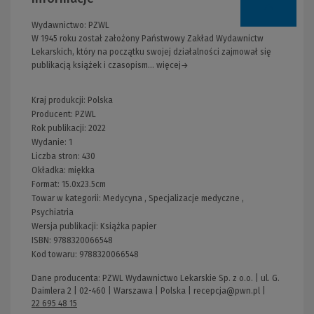
Wydawnictwo:
PZWL
W 1945 roku został założony Państwowy Zakład Wydawnictw
Lekarskich, który na początku swojej działalności zajmował się
publikacją książek i czasopism... więcej→
Kraj produkcji: Polska
Producent:
PZWL
Rok publikacji:
2022
Wydanie:
1
Liczba stron:
430
Okładka:
miękka
Format:
15.0x23.5cm
Towar w kategorii:
Medycyna
,
Specjalizacje medyczne
,
Psychiatria
Wersja publikacji:
Książka papier
ISBN:
9788320066548
Kod towaru:
9788320066548
Dane producenta: PZWL Wydawnictwo Lekarskie Sp. z o.o. | ul. G.
Daimlera 2 | 02-460 | Warszawa | Polska |
recepcja@pwn.pl
|
22 695 48 15