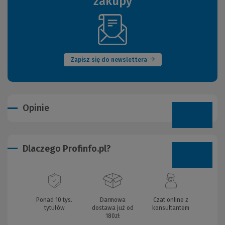
zakupy
(Nowe
okno)
Zapisz się do newslettera
Opinie
Dlaczego Profinfo.pl?
Ponad 10 tys.
Darmowa
Czat online z
tytułów
dostawa już od
konsultantem
180zł