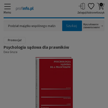
0
Menu
Zaloguj
Ulubione
Koszyk
Wyszukiwanie
Szukaj
zaawansowane
Promocja!
Psychologia sądowa dla prawników
Ewa Gruza
(Link
do
innej
strony)