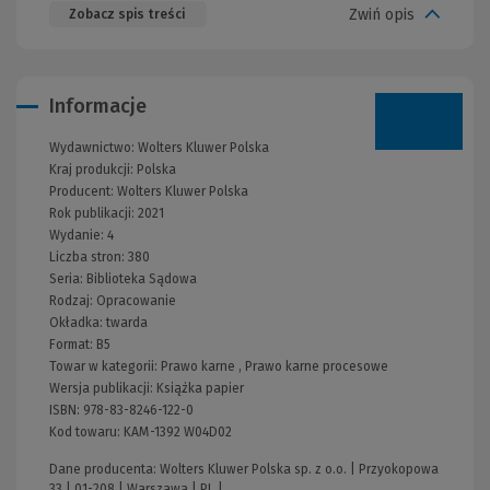
Zwiń opis
Zobacz spis treści
Informacje
Wydawnictwo:
Wolters Kluwer Polska
Kraj produkcji: Polska
Producent:
Wolters Kluwer Polska
Rok publikacji:
2021
Wydanie:
4
Liczba stron:
380
Seria:
Biblioteka Sądowa
Rodzaj:
Opracowanie
Okładka:
twarda
Format:
B5
Towar w kategorii:
Prawo karne
,
Prawo karne procesowe
Wersja publikacji:
Książka papier
ISBN:
978-83-8246-122-0
Kod towaru:
KAM-1392 W04D02
Dane producenta: Wolters Kluwer Polska sp. z o.o. | Przyokopowa
33 | 01-208 | Warszawa | PL |