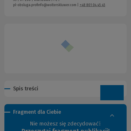
pl-obsluga.profinfo@wolterskluwer.com
|
+48 801 04 45 45
Spis treści
Fragment dla Ciebie
Nie możesz się zdecydować?