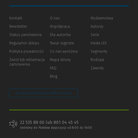
Kontakt
O nas
Wydawnictwa
Newsletter
Współpraca
Autorzy
Status zamówienia
Dla autorów
(Nowe
(Link
Serie
okno)
do
Regulamin sklepu
Twoje sugestie
Hasła LEX
innej
strony)
Polityka prywatności
(Nowe
(Link
Co nas wyróżnia
Segmenty
okno)
do
Zwrot lub reklamacja
Mapa strony
Rodzaje
innej
zamówienia
strony)
FAQ
Zawody
Blog
Zarządzaj preferencjami plików cookie
22 535 88 00 lub 801 04 45 45
Jesteśmy do Państwa dyspozycji od 8:00 do 16:00