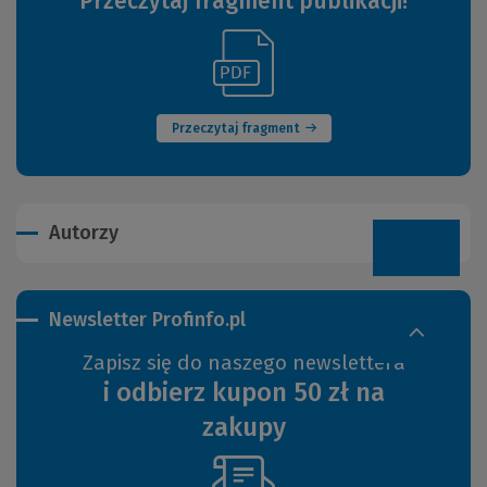
Przeczytaj fragment publikacji!
(Link
(Nowe
do
okno)
innej
strony)
Przeczytaj fragment
Autorzy
Newsletter Profinfo.pl
Zapisz się do naszego newslettera
i odbierz kupon 50 zł na
zakupy