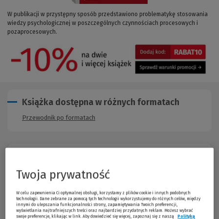
W publikacji w przystępny sposób przedstawiono problematykę stosowania
wiedzy psychologicznej w poszczególnych czynnościach procesowych i
pozaprocesowych.
Książka dostępna w różnych formatach
Przewodnik po formatach
Opis publikacji
Twoja prywatność
W publikacji w przystępny sposób przedstawiono
problematykę
stosowania wiedzy psychologicznej w poszczególnych
W celu zapewnienia Ci optymalnej obsługi, korzystamy z plików cookie i innych podobnych
czynnościach procesowych i pozaprocesowych
, łącząc ze
technologii. Dane zebrane za pomocą tych technologii wykorzystujemy do różnych celów, między
innymi do ulepszania funkcjonalności strony, zapamiętywania Twoich preferencji,
sobą rozważania teoretyczne z zaleceniami praktycznymi.
wyświetlania najtrafniejszych treści oraz najbardziej przydatnych reklam. Możesz wybrać
swoje preferencje, klikając w link. Aby dowiedzieć się więcej, zapoznaj się z naszą
Polityką