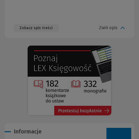
Zwiń opis
Zobacz spis treści
(Nowe
(Link
okno)
do
innej
strony)
Informacje