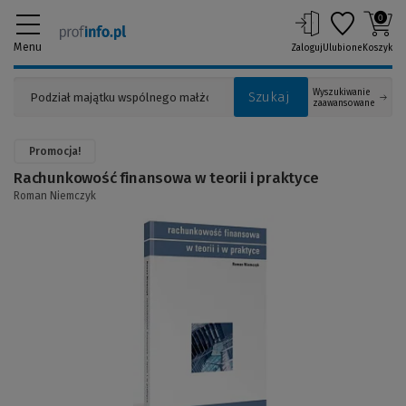
0
Menu
Zaloguj
Ulubione
Koszyk
Wyszukiwanie
Szukaj
zaawansowane
Promocja!
Rachunkowość finansowa w teorii i praktyce
Roman Niemczyk
(Link
do
innej
strony)