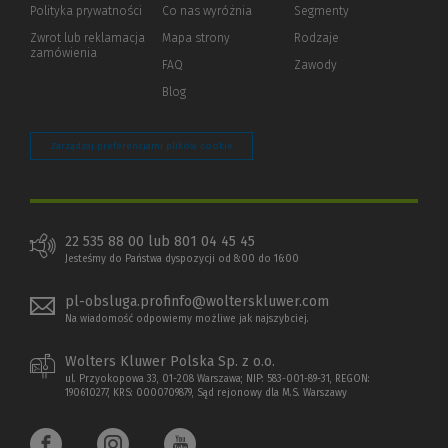
strony)
Polityka prywatności
(Nowe
(Link
Co nas wyróżnia
Segmenty
okno)
do
Zwrot lub reklamacja
Mapa strony
Rodzaje
innej
zamówienia
strony)
FAQ
Zawody
Blog
Zarządzaj preferencjami plików cookie
22 535 88 00 lub 801 04 45 45
Jesteśmy do Państwa dyspozycji od 8:00 do 16:00
pl-obsluga.profinfo@wolterskluwer.com
Na wiadomość odpowiemy możliwe jak najszybciej.
Wolters Kluwer Polska Sp. z o.o.
ul. Przyokopowa 33, 01-208 Warszawa; NIP: 583-001-89-31, REGON:
190610277, KRS: 0000709879, Sąd rejonowy dla M.S. Warszawy