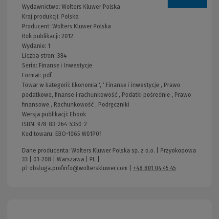
Wydawnictwo:
Wolters Kluwer Polska
Kraj produkcji: Polska
Producent:
Wolters Kluwer Polska
Rok publikacji:
2012
Wydanie:
1
Liczba stron:
384
Seria:
Finanse i Inwestycje
Format:
pdf
Towar w kategorii:
Ekonomia
', '
Finanse i inwestycje
,
Prawo
podatkowe, finanse i rachunkowość
,
Podatki pośrednie
,
Prawo
finansowe
,
Rachunkowość
,
Podręczniki
Wersja publikacji:
Ebook
ISBN:
978-83-264-5350-2
Kod towaru:
EBO-1065 W01P01
Dane producenta: Wolters Kluwer Polska sp. z o.o. | Przyokopowa
33 | 01-208 | Warszawa | PL |
pl-obsluga.profinfo@wolterskluwer.com
|
+48 801 04 45 45