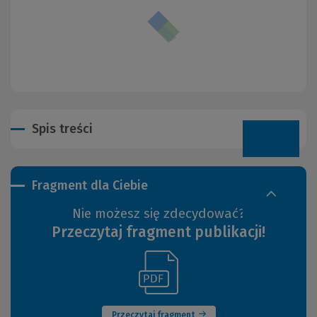
Spis treści
Fragment dla Ciebie
Nie możesz się zdecydować?
Przeczytaj fragment publikacji!
(Link
(Nowe
do
okno)
innej
strony)
Przeczytaj fragment