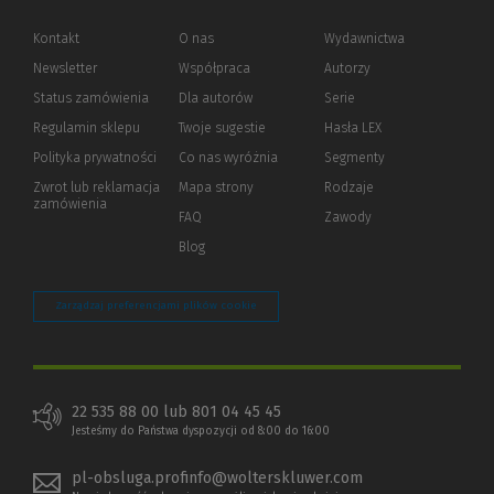
Kontakt
O nas
Wydawnictwa
Newsletter
Współpraca
Autorzy
Status zamówienia
Dla autorów
(Nowe
(Link
Serie
okno)
do
Regulamin sklepu
Twoje sugestie
Hasła LEX
innej
strony)
Polityka prywatności
(Nowe
(Link
Co nas wyróżnia
Segmenty
okno)
do
Zwrot lub reklamacja
Mapa strony
Rodzaje
innej
zamówienia
strony)
FAQ
Zawody
Blog
Zarządzaj preferencjami plików cookie
22 535 88 00 lub 801 04 45 45
Jesteśmy do Państwa dyspozycji od 8:00 do 16:00
pl-obsluga.profinfo@wolterskluwer.com