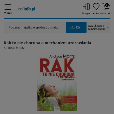
0
Menu
Zaloguj
Ulubione
Koszyk
Wyszukiwanie
Szukaj
zaawansowane
Rak to nie choroba a mechanizm uzdrawiania
Andreas Moritz
(Link
do
innej
strony)