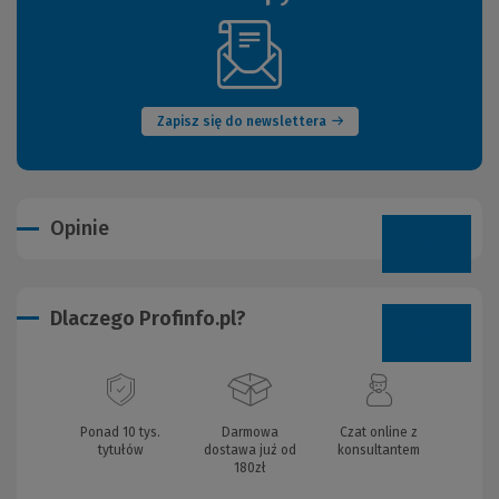
(Nowe
okno)
Zapisz się do newslettera
Opinie
Dlaczego Profinfo.pl?
Ponad 10 tys.
Darmowa
Czat online z
tytułów
dostawa już od
konsultantem
180zł