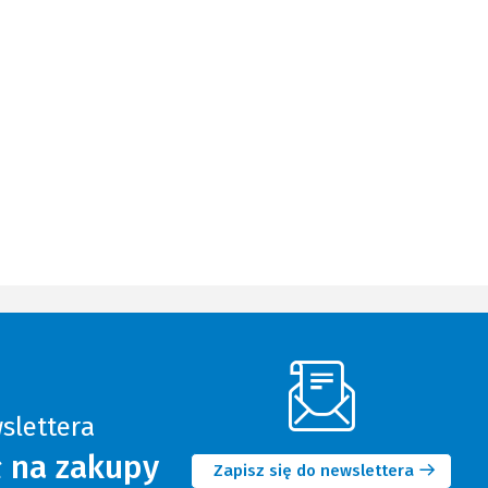
slettera
(Nowe
ł na zakupy
okno)
Zapisz się do newslettera