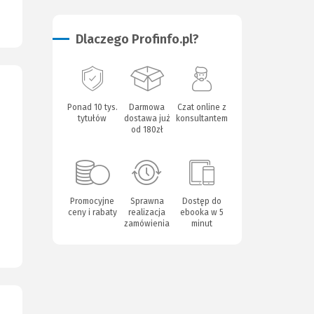
Dlaczego Profinfo.pl?
Ponad 10 tys.
Darmowa
Czat online z
tytułów
dostawa już
konsultantem
od 180zł
Promocyjne
Sprawna
Dostęp do
ceny i rabaty
realizacja
ebooka w 5
zamówienia
minut