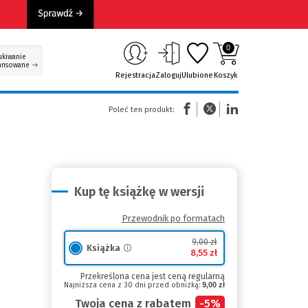
0
ukiwanie
ansowane
Rejestracja
Zaloguj
Ulubione
Koszyk
(Nowe okno)
(Link do innej strony)
(Link do innej strony)
Poleć ten produkt:
Kup tę książkę w wersji
Przewodnik po formatach
9,00 zł
Książka
8,55 zł
Przekreślona cena jest ceną regularną
Najniższa cena z 30 dni przed obniżką:
9,00 zł
Twoja cena z rabatem
-
5
%