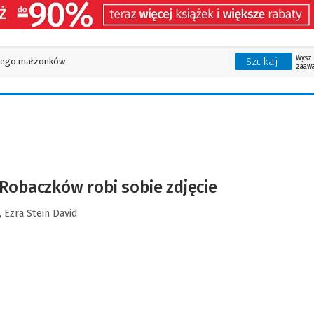
Wysz
Szukaj
zaaw
Robaczków robi sobie zdjęcie
,
Ezra Stein David