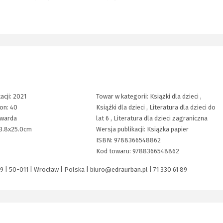
acji:
2021
Towar w kategorii:
Książki dla dzieci
,
ron:
40
Książki dla dzieci
,
Literatura dla dzieci do
twarda
lat 6
,
Literatura dla dzieci zagraniczna
3.8x25.0cm
Wersja publikacji:
Książka papier
ISBN:
9788366548862
Kod towaru:
9788366548862
9 | 50-011 | Wrocław | Polska |
biuro@edraurban.pl
|
71 330 61 89