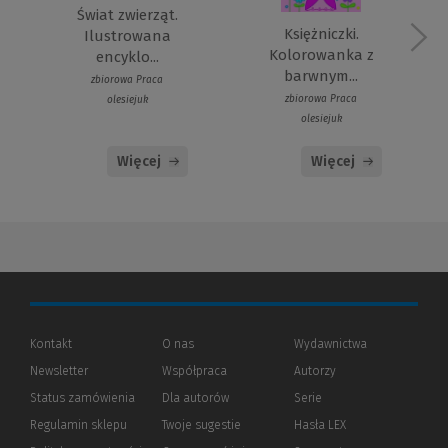
Świat zwierząt.
Księżniczki.
Ilustrowana
Kolorowanka z
encyklo...
barwnym...
zbiorowa Praca
zbiorowa Praca
olesiejuk
olesiejuk
Więcej
Więcej
Kontakt
O nas
Wydawnictwa
Newsletter
Współpraca
Autorzy
Status zamówienia
Dla autorów
(Nowe
(Link
Serie
okno)
do
Regulamin sklepu
Twoje sugestie
Hasła LEX
innej
strony)