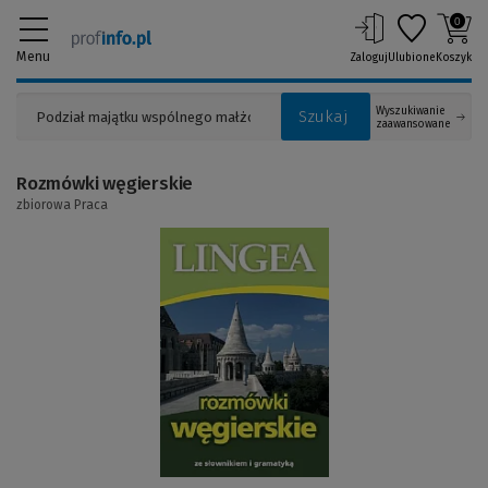
0
Menu
Zaloguj
Ulubione
Koszyk
Wyszukiwanie
Szukaj
zaawansowane
Rozmówki węgierskie
zbiorowa Praca
(Link
do
innej
strony)