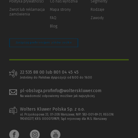
Polityka prywatności
(Nowe
(Link
Co nas wyróżnia
Segmenty
okno)
do
Zwrot lub reklamacja
Mapa strony
Rodzaje
innej
zamówienia
strony)
FAQ
Zawody
Blog
Zarządzaj preferencjami plików cookie
22 535 88 00 lub 801 04 45 45
Jesteśmy do Państwa dyspozycji od 8:00 do 16:00
pl-obsluga.profinfo@wolterskluwer.com
Na wiadomość odpowiemy możliwe jak najszybciej.
Wolters Kluwer Polska Sp. z o.o.
ul. Przyokopowa 33, 01-208 Warszawa; NIP: 583-001-89-31, REGON:
190610277, KRS: 0000709879, Sąd rejonowy dla M.S. Warszawy