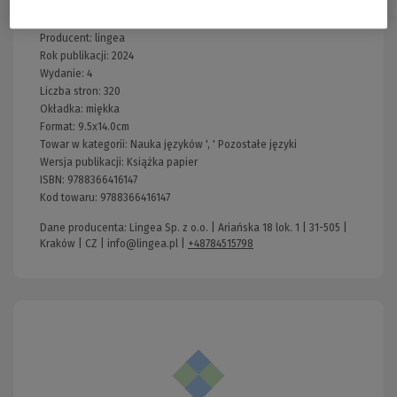
Wydawnictwo:
lingea
Kraj produkcji: Polska
Producent:
lingea
Rok publikacji:
2024
Wydanie:
4
Liczba stron:
320
Okładka:
miękka
Format:
9.5x14.0cm
Towar w kategorii:
Nauka języków
', '
Pozostałe języki
Wersja publikacji:
Książka papier
ISBN:
9788366416147
Kod towaru:
9788366416147
Dane producenta: Lingea Sp. z o.o. | Ariańska 18 lok. 1 | 31-505 |
Kraków | CZ |
info@lingea.pl
|
+48784515798