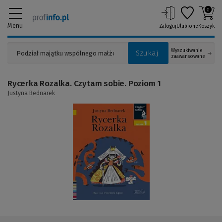
0
Menu
Zaloguj
Ulubione
Koszyk
Wyszukiwanie
Szukaj
zaawansowane
Rycerka Rozalka. Czytam sobie. Poziom 1
Justyna Bednarek
(Link
do
innej
strony)