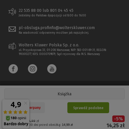
22 535 88 00 lub 801 04 45 45
Jesteśmy do Państwa dyspozycji od 8:00 do 16:00
pl-obsluga.profinfo@wolterskluwer.com
Na wiadomość odpowiemy możliwe jak najszybciej.
Wolters Kluwer Polska Sp. z o.o.
ul. Przyokopowa 33, 01-208 Warszawa; NIP: 583-001-89-31, REGON:
190610277, KRS: 0000709879, Sąd rejonowy dla M.S. Warszawy
Książka
Copyright 1997 - 2026 Wolters Kluwer Polska Sp. z o.o.
Nakład wyczerpany
Sprawdź podobne
Płatności elektroniczne
-
5
%
(Nowe
(Link
Cena regularna:
14,99
zł
14,25
zł
Najniższa cena z 30 dni przed obniżką:
14,99 zł
okno)
do