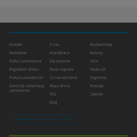
Kontakt
O nas
Wydawnictwa
Newsletter
Współpraca
Autorzy
Status zamówienia
Dla autorów
(Nowe
(Link
Serie
okno)
do
Regulamin sklepu
Twoje sugestie
Hasła LEX
innej
strony)
Polityka prywatności
(Nowe
(Link
Co nas wyróżnia
Segmenty
okno)
do
Zwrot lub reklamacja
Mapa strony
Rodzaje
innej
zamówienia
strony)
FAQ
Zawody
Blog
Zarządzaj preferencjami plików cookie