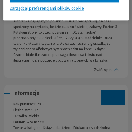
jest więcej dialogów. Duża czcionka ułatwia czytanie, a wyrazy w
Zarządzaj preferencjami plików cookie
ramkach pomagają w ćwiczeniu sylabizowania. Ciekawe,
zabawne historie pióra wybitnych polskich autorów i ilustracje
autorstwa najlepszych polskich ilustratorów sprawią, że czas
spędzony na czytaniu, będzie czasem świetnej zabawy. Poziom 3
Połykam strony to trzeci poziom serii „Czytam sobie”
przeznaczony dla dzieci, które już czytają samodzielnie. Duża
czcionka ułatwia czytanie, a słowa zaznaczone gwiazdką są
wyjaśnione w alfabetycznym słowniczku na końcu książki.
Czarno-białe ilustracje i przewaga ilościowa tekstu nad
ilustracjami dają poczucie obcowania z prawdziwą książką.
Zwiń opis
Informacje
Rok publikacji:
2023
Liczba stron:
32
Okładka:
miękka
Format:
14.5x18.5cm
Towar w kategorii:
Książki dla dzieci
,
Edukacja przedszkolna