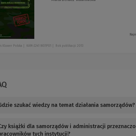
Najn
s Kluwer Polska
KAM-2241 W01P01
Rok publikacji: 2013
AQ
Gdzie szukać wiedzy na temat działania samorządów?
Czy książki dla samorządów i administracji przeznaczo
pracowników tych instytucji?