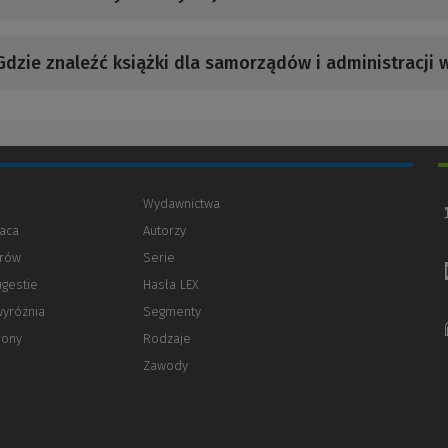
Gdzie znaleźć książki dla samorządów i administracji w
Wydawnictwa
aca
Autorzy
orów
(Nowe
(Link
Serie
okno)
do
ugestie
Hasła LEX
innej
strony)
wyróżnia
Segmenty
rony
Rodzaje
Zawody