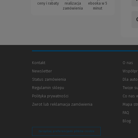
ceny i rabaty
realizacja
ebooka w 5
zamówienia
minut
Kontakt
O nas
Newsletter
Współpr
Status zamówienia
Dla aut
Regulamin sklepu
Twoje s
Polityka prywatności
(Nowe
(Link
Co nas 
okno)
do
Zwrot lub reklamacja zamówienia
Mapa st
innej
strony)
FAQ
Blog
Zarządzaj preferencjami plików cookie