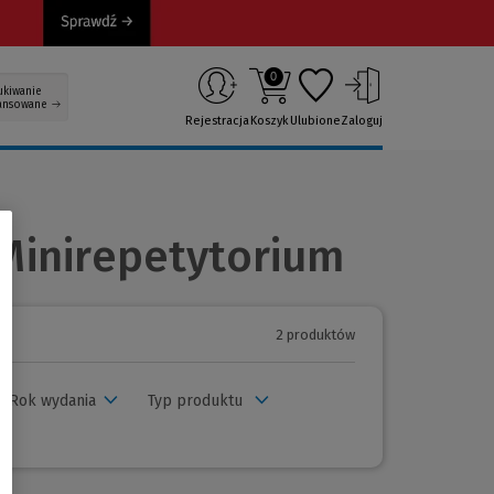
0
ukiwanie
ansowane
Rejestracja
Koszyk
Ulubione
Zaloguj
 Minirepetytorium
2 produktów
Rok wydania
Typ produktu