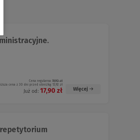
inistracyjne.
Cena regularna:
19,90 zł
iższa cena z 30 dni przed obniżką:
13,92 zł
Więcej
17,90 zł
Już od:
irepetytorium