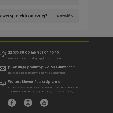
 wersji elektronicznej?
Rozwiń
22 535 88 00 lub 801 04 45 45
Jesteśmy do Państwa dyspozycji od 8:00 do 16:00
pl-obsluga.profinfo@wolterskluwer.com
Na wiadomość odpowiemy możliwe jak najszybciej.
Wolters Kluwer Polska Sp. z o.o.
ul. Przyokopowa 33, 01-208 Warszawa; NIP: 583-001-89-31, REGON:
190610277, KRS: 0000709879, Sąd rejonowy dla M.S. Warszawy