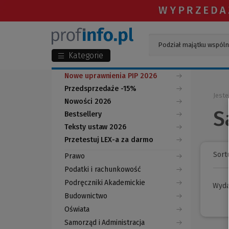
Kategorie
Nowe uprawnienia PIP 2026
Przedsprzedaże -15%
Jeste
Nowości 2026
S
Bestsellery
Teksty ustaw 2026
Przetestuj LEX-a za darmo
(Nowe
(Link
okno)
do
Sortu
Prawo
innej
strony)
Podatki i rachunkowość
Podręczniki Akademickie
Wyd
Budownictwo
Oświata
Samorząd i Administracja