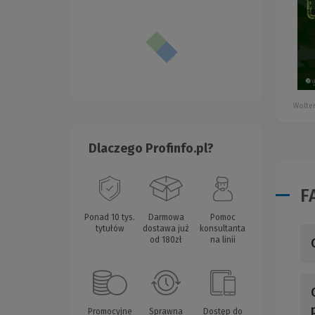
Wolter
Dlaczego Profinfo.pl?
F
Ponad 10 tys.
Darmowa
Pomoc
tytułów
dostawa już
konsultanta
od 180zł
na linii
Promocyjne
Sprawna
Dostęp do