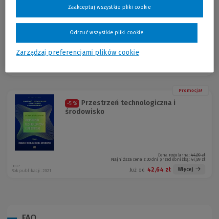
Bieżące dylematy i wyzwania w
-5 %
Zaakceptuj wszystkie pliki cookie
ekonomii
Elżbirta Gąsiorowska, Katarzyna Szymańska
Odrzuć wszystkie pliki cookie
Zarządzaj preferencjami plików cookie
Cena regularna:
36,00 zł
Najniższa cena z 30 dni przed obniżką:
36,00 zł
fnce
34,21 zł
Więcej
Już od:
Rok publikacji: 2021
Promocja!
Przestrzeń technologiczna i
-5 %
środowisko
Cena regularna:
44,89 zł
Najniższa cena z 30 dni przed obniżką:
44,89 zł
fnce
42,64 zł
Więcej
Już od:
Rok publikacji: 2021
FAQ