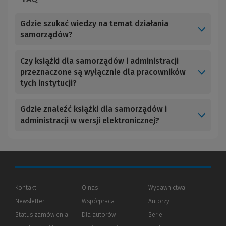
Gdzie szukać wiedzy na temat działania
samorządów?
Czy książki dla samorządów i administracji
przeznaczone są wyłącznie dla pracowników
tych instytucji?
Gdzie znaleźć książki dla samorządów i
administracji w wersji elektronicznej?
Kontakt
O nas
Wydawnictwa
Newsletter
Współpraca
Autorzy
Status zamówienia
Dla autorów
(Nowe
(Link
Serie
okno)
do