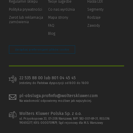
Regulamin sklepu
Twoje sugestie
Hasła LEX
innej
strony)
Polityka prywatności
(Nowe
(Link
Co nas wyróżnia
Segmenty
okno)
do
Zwrot lub reklamacja
Mapa strony
Rodzaje
innej
zamówienia
strony)
FAQ
Zawody
Blog
Zarządzaj preferencjami plików cookie
22 535 88 00 lub 801 04 45 45
Jesteśmy do Państwa dyspozycji od 8:00 do 16:00
pl-obsluga.profinfo@wolterskluwer.com
Na wiadomość odpowiemy możliwe jak najszybciej.
Wolters Kluwer Polska Sp. z o.o.
ul. Przyokopowa 33, 01-208 Warszawa; NIP: 583-001-89-31, REGON:
190610277, KRS: 0000709879, Sąd rejonowy dla M.S. Warszawy