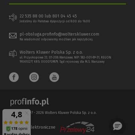
22 535 88 00 lub 801 04 45 45
Jesteśmy do Państwa dyspozycji od 8:00 do 16:00
pl-obsluga.profinfo@wolterskluwer.com
Na wiadomość odpowiemy możliwe jak najszybciej.
Wolters Kluwer Polska Sp. z o.o.
ul. Przyokopowa 33, 01-208 Warszawa; NIP: 583-001-89-31, REGON:
190610277, KRS: 0000709879, Sąd rejonowy dla M.S. Warszawy
Copyright 1997 - 2026 Wolters Kluwer Polska Sp. z o.o.
Płatności elektroniczne
(Nowe
(Link