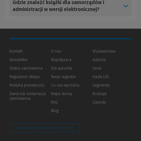
Gdzie znaleźć książki dla samorządów i
administracji w wersji elektronicznej?
Kontakt
O nas
Wydawnictwa
Newsletter
Współpraca
Autorzy
Status zamówienia
Dla autorów
(Nowe
(Link
Serie
okno)
do
Regulamin sklepu
Twoje sugestie
Hasła LEX
innej
strony)
Polityka prywatności
(Nowe
(Link
Co nas wyróżnia
Segmenty
okno)
do
Zwrot lub reklamacja
Mapa strony
Rodzaje
innej
zamówienia
strony)
FAQ
Zawody
Blog
Zarządzaj preferencjami plików cookie