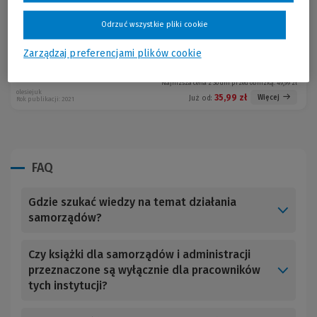
Dbajmy o naszą planetę
-28 %
Odrzuć wszystkie pliki cookie
Zarządzaj preferencjami plików cookie
Cena regularna:
49,99 zł
Najniższa cena z 30 dni przed obniżką:
49,99 zł
olesiejuk
35,99 zł
Więcej
Już od:
Rok publikacji: 2021
FAQ
Gdzie szukać wiedzy na temat działania
samorządów?
Czy książki dla samorządów i administracji
przeznaczone są wyłącznie dla pracowników
tych instytucji?