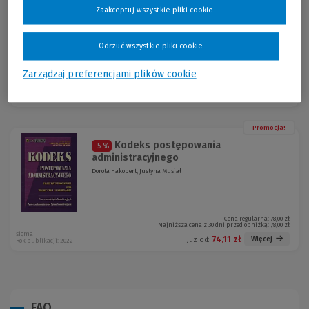
Klasyfikacja środków trwałych
-5 %
Zaakceptuj wszystkie pliki cookie
Odrzuć wszystkie pliki cookie
Zarządzaj preferencjami plików cookie
Cena regularna:
89,00 zł
Najniższa cena z 30 dni przed obniżką:
89,00 zł
sigma
84,55 zł
Więcej
Już od:
Rok publikacji: 2022
Promocja!
Kodeks postępowania
-5 %
administracyjnego
Dorota Hakobert, Justyna Musiał
Cena regularna:
78,00 zł
Najniższa cena z 30 dni przed obniżką:
78,00 zł
sigma
74,11 zł
Więcej
Już od:
Rok publikacji: 2022
FAQ