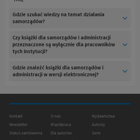
Gdzie szukać wiedzy na temat działania
samorządów?
Czy książki dla samorządów i administracji
przeznaczone są wyłącznie dla pracowników
tych instytucji?
Gdzie znaleźć książki dla samorządów i
administracji w wersji elektronicznej?
Kontakt
O nas
Wydawnictwa
Newsletter
Współpraca
Autorzy
Status zamówienia
Dla autorów
(Nowe
(Link
Serie
okno)
do