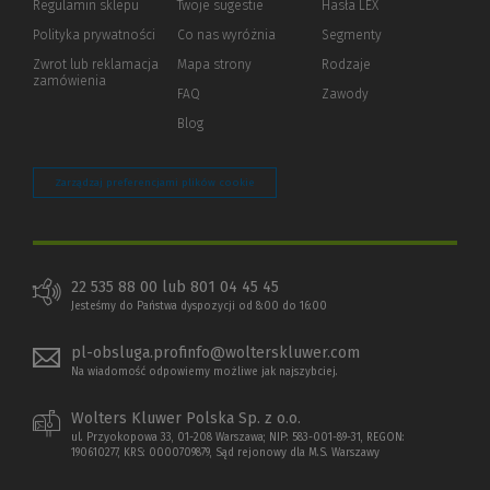
Regulamin sklepu
Twoje sugestie
Hasła LEX
innej
strony)
Polityka prywatności
(Nowe
(Link
Co nas wyróżnia
Segmenty
okno)
do
Zwrot lub reklamacja
Mapa strony
Rodzaje
innej
zamówienia
strony)
FAQ
Zawody
Blog
Zarządzaj preferencjami plików cookie
22 535 88 00 lub 801 04 45 45
Jesteśmy do Państwa dyspozycji od 8:00 do 16:00
pl-obsluga.profinfo@wolterskluwer.com
Na wiadomość odpowiemy możliwe jak najszybciej.
Wolters Kluwer Polska Sp. z o.o.
ul. Przyokopowa 33, 01-208 Warszawa; NIP: 583-001-89-31, REGON:
190610277, KRS: 0000709879, Sąd rejonowy dla M.S. Warszawy