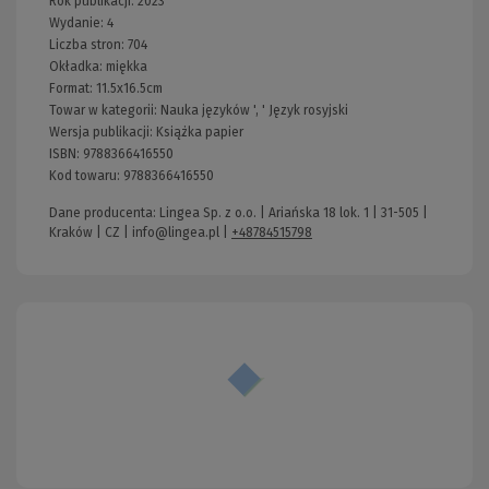
Rok publikacji:
2023
Wydanie:
4
Liczba stron:
704
Okładka:
miękka
Format:
11.5x16.5cm
Towar w kategorii:
Nauka języków
', '
Język rosyjski
Wersja publikacji:
Książka papier
ISBN:
9788366416550
Kod towaru:
9788366416550
Dane producenta: Lingea Sp. z o.o. | Ariańska 18 lok. 1 | 31-505 |
Kraków | CZ |
info@lingea.pl
|
+48784515798