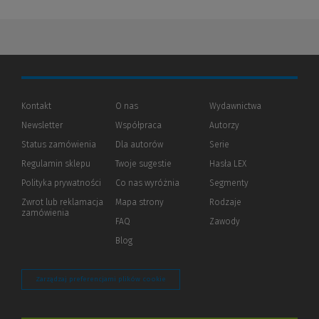
Kontakt
O nas
Wydawnictwa
Newsletter
Współpraca
Autorzy
Status zamówienia
Dla autorów
(Nowe
(Link
Serie
okno)
do
Regulamin sklepu
Twoje sugestie
Hasła LEX
innej
strony)
Polityka prywatności
(Nowe
(Link
Co nas wyróżnia
Segmenty
okno)
do
Zwrot lub reklamacja
Mapa strony
Rodzaje
innej
zamówienia
strony)
FAQ
Zawody
Blog
Zarządzaj preferencjami plików cookie