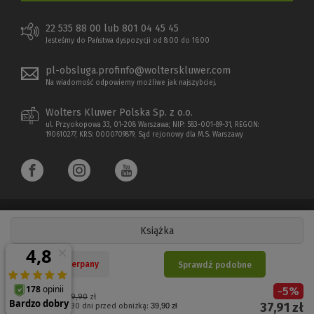
22 535 88 00 lub 801 04 45 45
Jesteśmy do Państwa dyspozycji od 8:00 do 16:00
pl-obsluga.profinfo@wolterskluwer.com
Na wiadomość odpowiemy możliwe jak najszybciej.
Wolters Kluwer Polska Sp. z o.o.
ul. Przyokopowa 33, 01-208 Warszawa; NIP: 583-001-89-31, REGON:
190610277, KRS: 0000709879, Sąd rejonowy dla M.S. Warszawy
Książka
Copyright 1997 - 2026 Wolters Kluwer Polska Sp. z o.o.
Nakład wyczerpany
Sprawdź podobne
Płatności elektroniczne
-
5
%
(Nowe
(Link
Cena regularna:
39,90
zł
37,91
zł
Najniższa cena z 30 dni przed obniżką:
39,90 zł
okno)
do