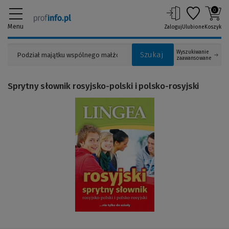
0
Menu
Zaloguj
Ulubione
Koszyk
Wyszukiwanie
Szukaj
zaawansowane
Sprytny słownik rosyjsko-polski i polsko-rosyjski
(Link
do
innej
strony)