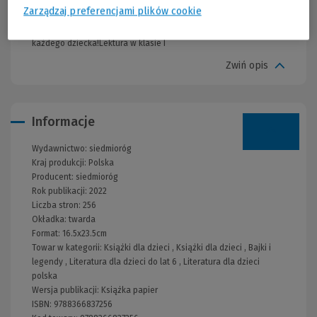
narodowego. Ta piękna książka prezentowa – opatrzona pełnymi
Zarządzaj preferencjami plików cookie
ciepła i radości ilustracjami, a wydana z edytorską starannością
w postaci albumowej – stanie się ulubioną pozycją w biblioteczce
każdego dziecka!Lektura w klasie I
Zwiń opis
Informacje
Wydawnictwo:
siedmioróg
Kraj produkcji: Polska
Producent:
siedmioróg
Rok publikacji:
2022
Liczba stron:
256
Okładka:
twarda
Format:
16.5x23.5cm
Towar w kategorii:
Książki dla dzieci
,
Książki dla dzieci
,
Bajki i
legendy
,
Literatura dla dzieci do lat 6
,
Literatura dla dzieci
polska
Wersja publikacji:
Książka papier
ISBN:
9788366837256