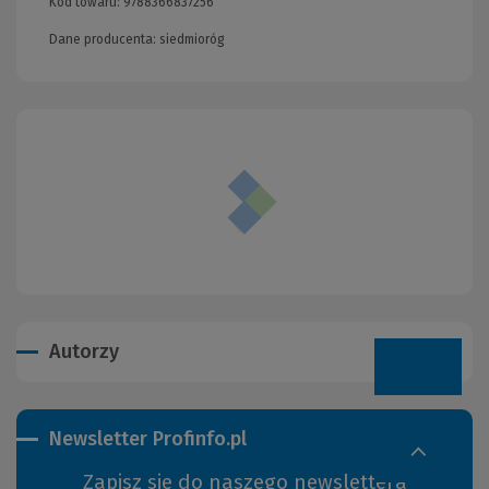
Kod towaru:
9788366837256
Dane producenta: siedmioróg
Autorzy
Newsletter Profinfo.pl
Zapisz się do naszego newslettera