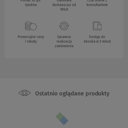
Ponad 10 tys.
Darmowa
Czat online z
tytułów
dostawa już od
konsultantem
180zł
Promocyjne ceny
Sprawna
Dostęp do
i rabaty
realizacja
ebooka w 5 minut
zamówienia
Ostatnio oglądane produkty