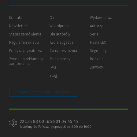
Kontakt
O nas
Wydawnictwa
Newsletter
Współpraca
Autorzy
Status zamówienia
Dla autorów
(Nowe
(Link
Serie
okno)
do
Regulamin sklepu
Twoje sugestie
Hasła LEX
innej
strony)
Polityka prywatności
(Nowe
(Link
Co nas wyróżnia
Segmenty
okno)
do
Zwrot lub reklamacja
Mapa strony
Rodzaje
innej
zamówienia
strony)
FAQ
Zawody
Blog
Zarządzaj preferencjami plików cookie
22 535 88 00 lub 801 04 45 45
Jesteśmy do Państwa dyspozycji od 8:00 do 16:00