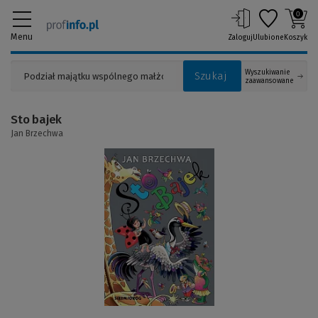
0
Menu
Zaloguj
Ulubione
Koszyk
Wyszukiwanie
Szukaj
zaawansowane
Sto bajek
Jan Brzechwa
(Link
do
innej
strony)