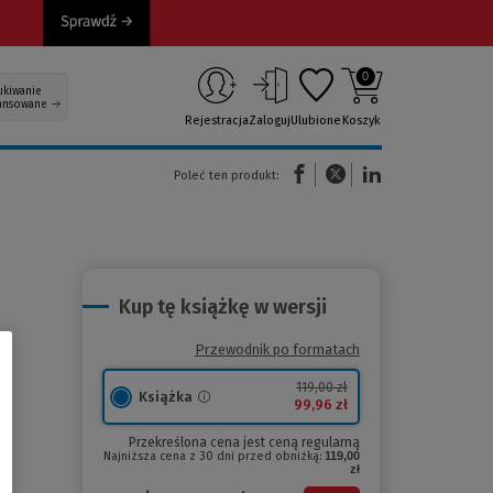
0
ukiwanie
ansowane
Rejestracja
Zaloguj
Ulubione
Koszyk
(Nowe okno)
(Link do innej strony)
(Link do innej strony)
Poleć ten produkt:
Kup tę książkę w wersji
Przewodnik po formatach
119,00 zł
Książka
99,96 zł
Przekreślona cena jest ceną regularną
Najniższa cena z 30 dni przed obniżką:
119,00
zł