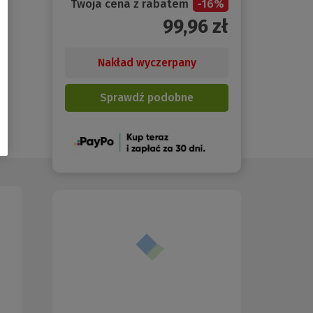
Twoja cena z rabatem
-
16
%
99,96
zł
Nakład wyczerpany
Sprawdź podobne
(Nowe
okno)