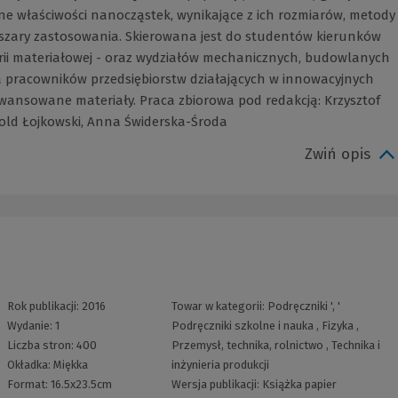
ne właściwości nanocząstek, wynikające z ich rozmiarów, metody
szary zastosowania. Skierowana jest do studentów kierunków
ynierii materiałowej - oraz wydziałów mechanicznych, budowlanych
la pracowników przedsiębiorstw działających w innowacyjnych
wansowane materiały. Praca zbiorowa pod redakcją: Krzysztof
old Łojkowski, Anna Świderska-Środa
Zwiń opis
Rok publikacji:
2016
Towar w kategorii:
Podręczniki
', '
Wydanie:
1
Podręczniki szkolne i nauka
,
Fizyka
,
Liczba stron:
400
Przemysł, technika, rolnictwo
,
Technika i
Okładka:
Miękka
inżynieria produkcji
Format:
16.5x23.5cm
Wersja publikacji:
Książka papier