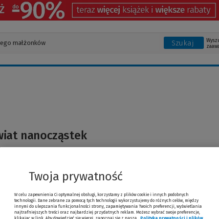
Wysz
Szukaj
zaaw
wiat nanocząstek
Twoja prywatność
W celu zapewnienia Ci optymalnej obsługi, korzystamy z plików cookie i innych podobnych
technologii. Dane zebrane za pomocą tych technologii wykorzystujemy do różnych celów, między
innymi do ulepszania funkcjonalności strony, zapamiętywania Twoich preferencji, wyświetlania
najtrafniejszych treści oraz najbardziej przydatnych reklam. Możesz wybrać swoje preferencje,
klikając w link. Aby dowiedzieć się więcej, zapoznaj się z naszą
Polityką prywatności i plików