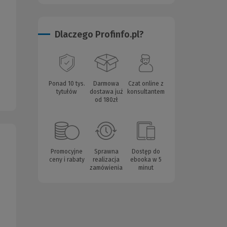
Dlaczego Profinfo.pl?
Ponad 10 tys.
Darmowa
Czat online z
tytułów
dostawa już
konsultantem
od 180zł
Promocyjne
Sprawna
Dostęp do
ceny i rabaty
realizacja
ebooka w 5
zamówienia
minut