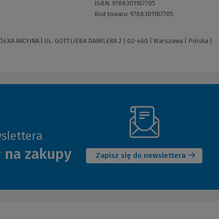
ISBN:
9788301187705
Kod towaru:
9788301187705
 AKCYJNA | UL. GOTTLIEBA DAIMLERA 2 | 02-460 | Warszawa | Polska |
slettera
(Nowe
ł na zakupy
okno)
Zapisz się do newslettera