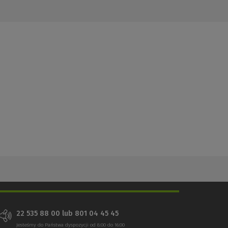
22 535 88 00 lub 801 04 45 45
Jesteśmy do Państwa dyspozycji od 8:00 do 16:00