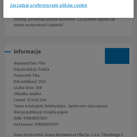
starość pozostało mu już tylko bawienie wnuków i hodowanie
Zarządzaj preferencjami plików cookie
pszczół. Kiedy niespodziewanie przyjaciel zwraca się do niego z
prośbą o rozwikłanie zagadki, która może zrujnować jego
rodzinę, podejmuje jednak wyzwanie. Czy pomimo upływu lat
stanie na wysokości zadania?
Informacje
Wydawnictwo:
Filia
Kraj produkcji: Polska
Producent:
Filia
Rok publikacji:
2024
Liczba stron:
368
Okładka:
miękka
Format:
13.5x20.5cm
Towar w kategorii:
Beletrystyka
,
Społeczno-obyczajowa
Wersja publikacji:
Książka papier
ISBN:
9788383572611
Kod towaru:
9788383572611
Dane producenta: Grupa Wydawnicza Filia Sp. z o.o. | Kleeberga 2