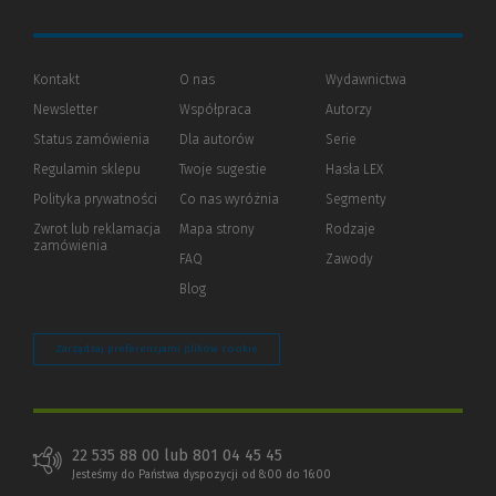
Kontakt
O nas
Wydawnictwa
Newsletter
Współpraca
Autorzy
Status zamówienia
Dla autorów
(Nowe
(Link
Serie
okno)
do
Regulamin sklepu
Twoje sugestie
Hasła LEX
innej
strony)
Polityka prywatności
(Nowe
(Link
Co nas wyróżnia
Segmenty
okno)
do
Zwrot lub reklamacja
Mapa strony
Rodzaje
innej
zamówienia
strony)
FAQ
Zawody
Blog
Zarządzaj preferencjami plików cookie
22 535 88 00 lub 801 04 45 45
Jesteśmy do Państwa dyspozycji od 8:00 do 16:00