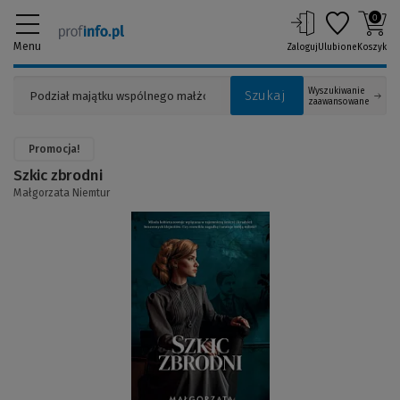
0
Menu
Zaloguj
Ulubione
Koszyk
Wyszukiwanie
Szukaj
zaawansowane
Promocja!
Szkic zbrodni
Małgorzata Niemtur
(Link
do
innej
strony)