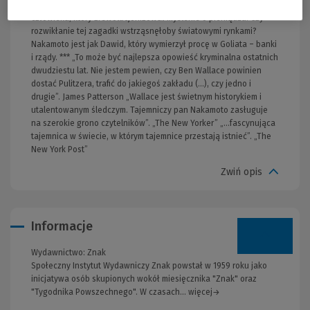
piętnastoletniego śledztwa mającego ustalić tożsamość
człowieka, który zrewolucjonizował myślenie o pieniądzu. Czy
rozwikłanie tej zagadki wstrząsnęłoby światowymi rynkami?
Nakamoto jest jak Dawid, który wymierzył procę w Goliata – banki
i rządy. *** „To może być najlepsza opowieść kryminalna ostatnich
dwudziestu lat. Nie jestem pewien, czy Ben Wallace powinien
dostać Pulitzera, trafić do jakiegoś zakładu (…), czy jedno i
drugie”. James Patterson „Wallace jest świetnym historykiem i
utalentowanym śledczym. Tajemniczy pan Nakamoto zasługuje
na szerokie grono czytelników”. „The New Yorker” „…fascynująca
tajemnica w świecie, w którym tajemnice przestają istnieć”. „The
New York Post”
Zwiń opis
Informacje
Wydawnictwo:
Znak
Społeczny Instytut Wydawniczy Znak powstał w 1959 roku jako
inicjatywa osób skupionych wokół miesięcznika "Znak" oraz
"Tygodnika Powszechnego". W czasach... więcej→