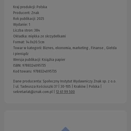
Kraj produkcji: Polska
Producent:
Znak
Rok publikacji:
2025
Wydanie:
1
Liczba stron:
384
Okładka:
miękka ze skrzydełkami
Format:
14.0x20.5cm
Towar w kategorii:
Biznes, ekonomia, marketing
,
Finanse
,
Giełda
i pieniądz
Wersja publikacji:
Książka papier
ISBN:
9788324095735
Kod towaru:
9788324095735
Dane producenta: Społeczny Instytut Wydawniczy Znak sp. z o.o.
| ul. Tadeusza Kościuszki 37 | 30-105 | Kraków | Polska |
sekretariat@znak.com.pl
|
12 61 99 500