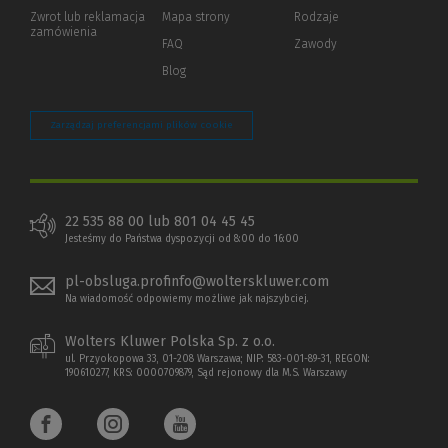
okno)
do
Zwrot lub reklamacja
Mapa strony
Rodzaje
innej
zamówienia
strony)
FAQ
Zawody
Blog
Zarządzaj preferencjami plików cookie
22 535 88 00 lub 801 04 45 45
Jesteśmy do Państwa dyspozycji od 8:00 do 16:00
pl-obsluga.profinfo@wolterskluwer.com
Na wiadomość odpowiemy możliwe jak najszybciej.
Wolters Kluwer Polska Sp. z o.o.
ul. Przyokopowa 33, 01-208 Warszawa; NIP: 583-001-89-31, REGON:
190610277, KRS: 0000709879, Sąd rejonowy dla M.S. Warszawy