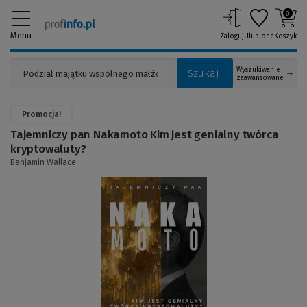
0
Menu
Zaloguj
Ulubione
Koszyk
Wyszukiwanie
Szukaj
zaawansowane
Promocja!
Tajemniczy pan Nakamoto Kim jest genialny twórca
kryptowaluty?
Benjamin Wallace
(Link
do
innej
strony)