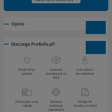
Zapisz się do newslettera
Opinie
Dlaczego Profinfo.pl?
Ponad 10 tys.
Darmowa
Czat online z
tytułów
dostawa już od
konsultantem
180zł
Promocyjne ceny
Sprawna
Dostęp do
i rabaty
realizacja
ebooka w 5 minut
zamówienia