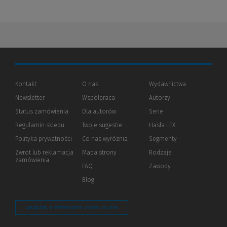
Kontakt
O nas
Wydawnictwa
Newsletter
Współpraca
Autorzy
Status zamówienia
Dla autorów
(Nowe
(Link
Serie
okno)
do
Regulamin sklepu
Twoje sugestie
Hasła LEX
innej
strony)
Polityka prywatności
(Nowe
(Link
Co nas wyróżnia
Segmenty
okno)
do
Zwrot lub reklamacja
Mapa strony
Rodzaje
innej
zamówienia
strony)
FAQ
Zawody
Blog
Zarządzaj preferencjami plików cookie