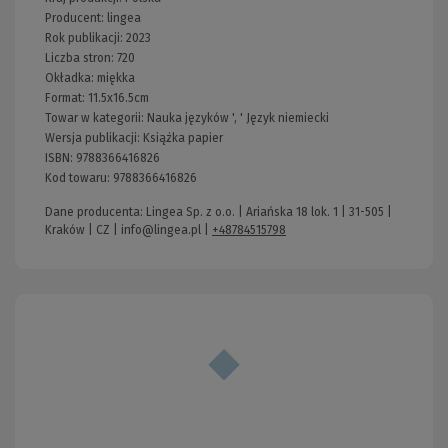
Producent:
lingea
Rok publikacji:
2023
Liczba stron:
720
Okładka:
miękka
Format:
11.5x16.5cm
Towar w kategorii:
Nauka języków
', '
Język niemiecki
Wersja publikacji:
Książka papier
ISBN:
9788366416826
Kod towaru:
9788366416826
Dane producenta: Lingea Sp. z o.o. | Ariańska 18 lok. 1 | 31-505 |
Kraków | CZ |
info@lingea.pl
|
+48784515798