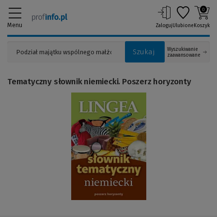
0
Menu
Zaloguj
Ulubione
Koszyk
Wyszukiwanie
Szukaj
zaawansowane
Tematyczny słownik niemiecki. Poszerz horyzonty
(Link
do
innej
strony)