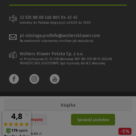
22 535 88 00 lub 801 04 45 45
Jesteśmy do Państwa dyspozycji od 8:00 do 16:00
pl-obsluga.profinfo@wolterskluwer.com
Na wiadomość odpowiemy możliwe jak najszybciej.
Wolters Kluwer Polska Sp. z o.o.
ul. Przyokopowa 33, 01-208 Warszawa; NIP: 583-001-89-31, REGON:
190610277, KRS: 0000709879, Sąd rejonowy dla M.S. Warszawy
Książka
Copyright 1997 - 2026 Wolters Kluwer Polska Sp. z o.o.
Nakład wyczerpany
Sprawdź podobne
Płatności elektroniczne
-
5
%
(Nowe
(Link
Cena regularna:
49,90
zł