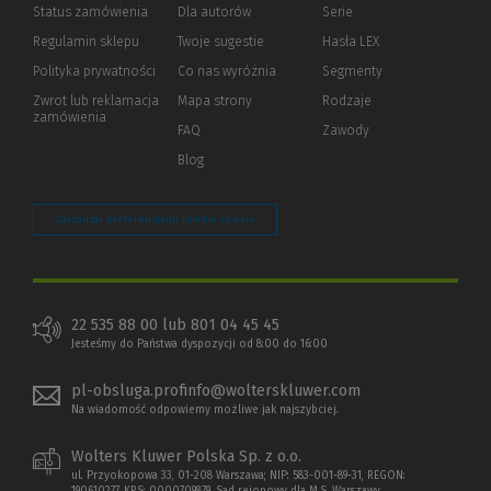
Status zamówienia
Dla autorów
(Nowe
(Link
Serie
okno)
do
Regulamin sklepu
Twoje sugestie
Hasła LEX
innej
strony)
Polityka prywatności
(Nowe
(Link
Co nas wyróżnia
Segmenty
okno)
do
Zwrot lub reklamacja
Mapa strony
Rodzaje
innej
zamówienia
strony)
FAQ
Zawody
Blog
Zarządzaj preferencjami plików cookie
22 535 88 00 lub 801 04 45 45
Jesteśmy do Państwa dyspozycji od 8:00 do 16:00
pl-obsluga.profinfo@wolterskluwer.com
Na wiadomość odpowiemy możliwe jak najszybciej.
Wolters Kluwer Polska Sp. z o.o.
ul. Przyokopowa 33, 01-208 Warszawa; NIP: 583-001-89-31, REGON:
190610277, KRS: 0000709879, Sąd rejonowy dla M.S. Warszawy