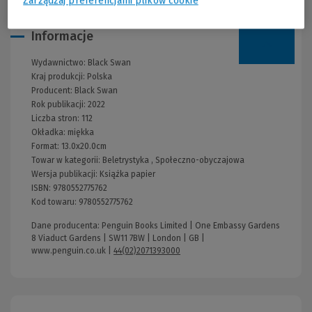
Zarządzaj preferencjami plików cookie
Informacje
Wydawnictwo:
Black Swan
Kraj produkcji: Polska
Producent:
Black Swan
Rok publikacji:
2022
Liczba stron:
112
Okładka:
miękka
Format:
13.0x20.0cm
Towar w kategorii:
Beletrystyka
,
Społeczno-obyczajowa
Wersja publikacji:
Książka papier
ISBN:
9780552775762
Kod towaru:
9780552775762
Dane producenta: Penguin Books Limited | One Embassy Gardens
8 Viaduct Gardens | SW11 7BW | London | GB |
www.penguin.co.uk
|
44(02)2071393000