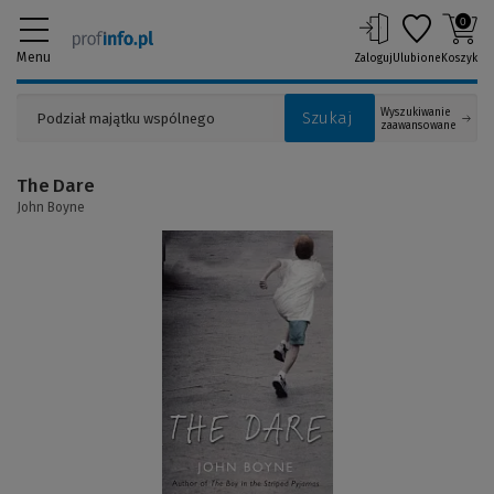
0
Menu
Zaloguj
Ulubione
Koszyk
Wyszukiwanie
Szukaj
zaawansowane
The Dare
John Boyne
(Link
do
innej
strony)