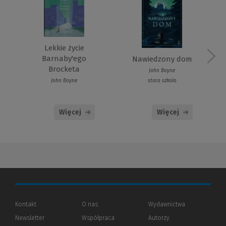
Lekkie życie
Barnaby'ego
Nawiedzony dom
Brocketa
John Boyne
John Boyne
stara szkoła
Więcej
Więcej
Kontakt
O nas
Wydawnictwa
Newsletter
Współpraca
Autorzy