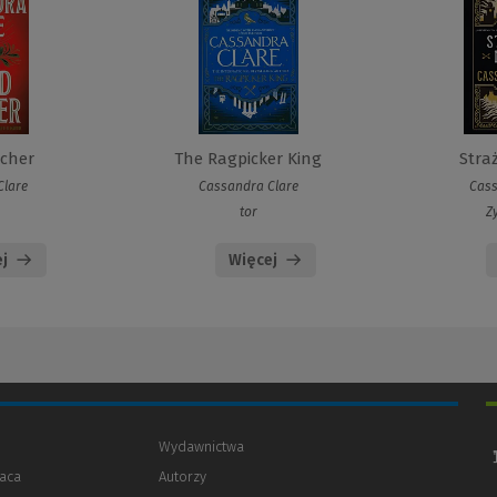
cher
The Ragpicker King
Stra
Clare
Cassandra Clare
Cass
tor
Z
j
Więcej
Wydawnictwa
aca
Autorzy