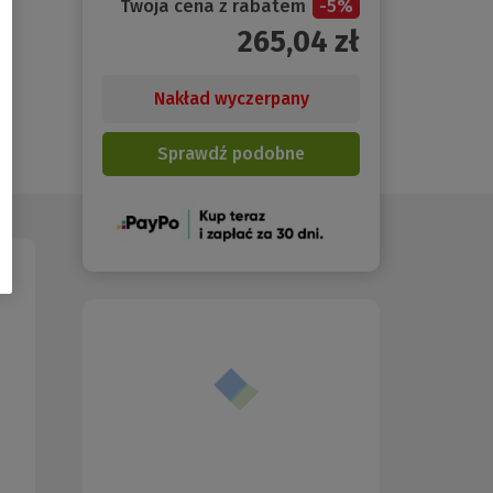
Twoja cena z rabatem
-
5
%
265,04
zł
Nakład wyczerpany
Sprawdź podobne
(Nowe
okno)