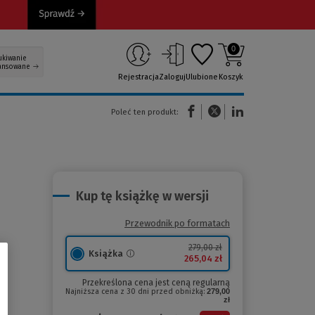
0
ukiwanie
ansowane
Rejestracja
Zaloguj
Ulubione
Koszyk
(Nowe okno)
(Link do innej strony)
(Link do innej strony)
Poleć ten produkt:
Kup tę książkę w wersji
Przewodnik po formatach
279,00 zł
Książka
265,04 zł
Przekreślona cena jest ceną regularną
Najniższa cena z 30 dni przed obniżką:
279,00
zł