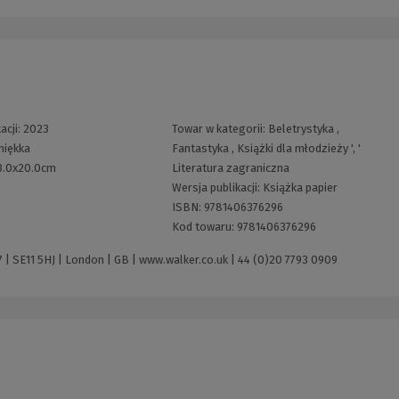
acji:
2023
Towar w kategorii:
Beletrystyka
,
miękka
Fantastyka
,
Książki dla młodzieży
', '
3.0x20.0cm
Literatura zagraniczna
Wersja publikacji:
Książka papier
ISBN:
9781406376296
Kod towaru:
9781406376296
 | SE11 5HJ | London | GB |
www.walker.co.uk
|
44 (0)20 7793 0909