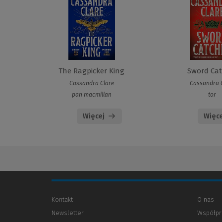
The Ragpicker King
Sword Cat
Cassandra Clare
Cassandra 
pan macmillan
tor
Więcej
Więce
Kontakt
O nas
Newsletter
Współpr