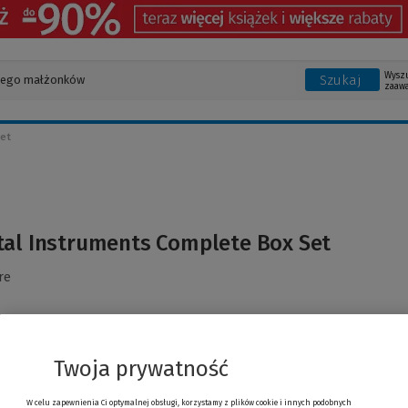
Wysz
Szukaj
zaaw
Set
tal Instruments Complete Box Set
re
Twoja prywatność
W celu zapewnienia Ci optymalnej obsługi, korzystamy z plików cookie i innych podobnych