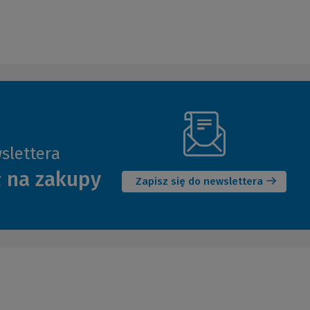
slettera
(Nowe
ł na zakupy
okno)
Zapisz się do newslettera