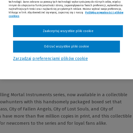
technologii. Dane zebrane za pomocą tych technologii wykorzystujemy do różnych celów, między
innymi do ulepszania funkcjonalności strony, zapamiętywania Twoich preferencji, wyświetlania
najtrafniejszych treści oraz najbardziej przydatnych reklam. Możesz wybrać swoje preferencje,
klikając w link. Aby dowiedzieć się więcej, zapoznaj się z naszą
Polityką prywatności i plików
cookies
Zaakceptuj wszystkie pliki cookie
Opinie
Odrzuć wszystkie pliki cookie
Zarządzaj preferencjami plików cookie
lling Mortal Instruments series, now available in a collectible
adowhunters with this handsomely packaged boxed set that
lass, City of Fallen Angels, City of Lost Souls, and City of
have more than five million copies in print, and this collectible
 for newcomers to the series and for loyal fans alike.