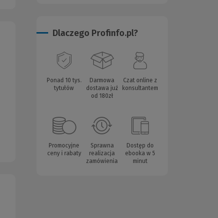
Dlaczego Profinfo.pl?
Ponad 10 tys.
Darmowa
Czat online z
tytułów
dostawa już
konsultantem
od 180zł
Promocyjne
Sprawna
Dostęp do
ceny i rabaty
realizacja
ebooka w 5
zamówienia
minut