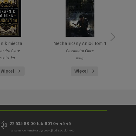
żnik miecza
Mechaniczny Anioł Tom 1
andra Clare
Cassandra Clare
ysk i s-ka
mag
Więcej
Więcej
22 535 88 00 lub 801 04 45 45
Jesteśmy do Państwa dyspozycji od 8:00 do 16:00