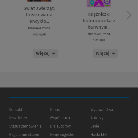
Świat zwierząt.
Księżniczki.
Ilustrowana
Kolorowanka z
encyklo...
barwnym...
zbiorowa Praca
zbiorowa Praca
olesiejuk
olesiejuk
Więcej
Więcej
Kontakt
O nas
Wydawnictwa
Newsletter
Współpraca
Autorzy
Status zamówienia
Dla autorów
(Nowe
(Link
Serie
okno)
do
Regulamin sklepu
Twoje sugestie
Hasła LEX
innej