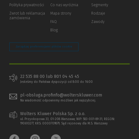
strony)
Polityka prywatności
(Nowe
(Link
Co nas wyróżnia
Segmenty
okno)
do
Zwrot lub reklamacja
Mapa strony
Rodzaje
innej
zamówienia
strony)
FAQ
Zawody
Blog
Zarządzaj preferencjami plików cookie
22 535 88 00 lub 801 04 45 45
Jesteśmy do Państwa dyspozycji od 8:00 do 16:00
pl-obsluga.profinfo@wolterskluwer.com
Na wiadomość odpowiemy możliwe jak najszybciej.
Wolters Kluwer Polska Sp. z o.o.
ul. Przyokopowa 33, 01-208 Warszawa; NIP: 583-001-89-31, REGON:
190610277, KRS: 0000709879, Sąd rejonowy dla M.S. Warszawy