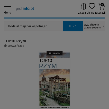
0
Menu
Zaloguj
Ulubione
Koszyk
Wyszukiwanie
Szukaj
zaawansowane
TOP10 Rzym
zbiorowa Praca
(Link
do
innej
strony)