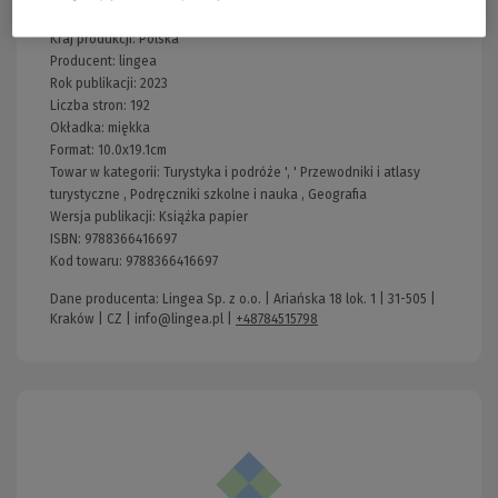
Wydawnictwo:
lingea
Kraj produkcji: Polska
Producent:
lingea
Rok publikacji:
2023
Liczba stron:
192
Okładka:
miękka
Format:
10.0x19.1cm
Towar w kategorii:
Turystyka i podróże
', '
Przewodniki i atlasy
turystyczne
,
Podręczniki szkolne i nauka
,
Geografia
Wersja publikacji:
Książka papier
ISBN:
9788366416697
Kod towaru:
9788366416697
Dane producenta: Lingea Sp. z o.o. | Ariańska 18 lok. 1 | 31-505 |
Kraków | CZ |
info@lingea.pl
|
+48784515798