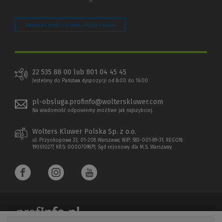
Zarządzaj preferencjami plików cookie
22 535 88 00 lub 801 04 45 45
Jesteśmy do Państwa dyspozycji od 8:00 do 16:00
pl-obsluga.profinfo@wolterskluwer.com
Na wiadomość odpowiemy możliwe jak najszybciej.
Wolters Kluwer Polska Sp. z o.o.
ul. Przyokopowa 33, 01-208 Warszawa; NIP: 583-001-89-31, REGON:
190610277, KRS: 0000709879, Sąd rejonowy dla M.S. Warszawy