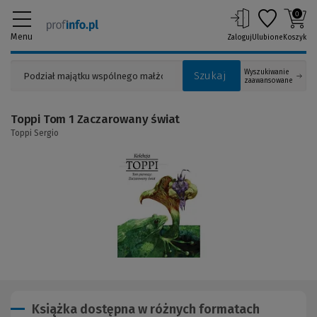
0
Menu
Zaloguj
Ulubione
Koszyk
Wyszukiwanie
Szukaj
zaawansowane
Toppi Tom 1 Zaczarowany świat
Toppi Sergio
(Link
do
innej
strony)
Książka dostępna w różnych formatach