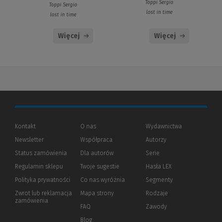
Toppi Sergio
Toppi Sergio
lost in time
lost in time
Więcej
Więcej
Kontakt
O nas
Wydawnictwa
Newsletter
Współpraca
Autorzy
Status zamówienia
Dla autorów
(Nowe
(Link
Serie
okno)
do
Regulamin sklepu
Twoje sugestie
Hasła LEX
innej
strony)
Polityka prywatności
(Nowe
(Link
Co nas wyróżnia
Segmenty
okno)
do
Zwrot lub reklamacja
Mapa strony
Rodzaje
innej
zamówienia
strony)
FAQ
Zawody
Blog