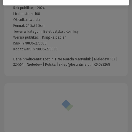
Producent:
lost in time
Rok publikacji:
2024
Liczba stron:
168
Okładka:
twarda
Format:
24.5x32.5cm
Towar w kategorii:
Beletrystyka
,
Komiksy
Wersja publikacji:
Książka papier
ISBN:
9788367270038
Kod towaru:
9788367270038
Dane producenta: Lost In Time Marcin Martyniuk | Nieledew 103 |
22-554 | Nieledew | Polska |
sklep@lostintime.pl
|
724033268