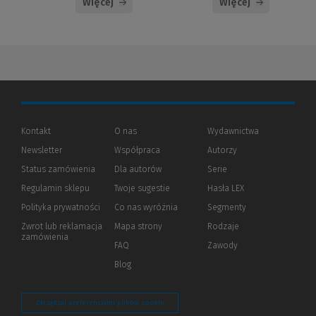
Więcej
Więcej
Kontakt
O nas
Wydawnictwa
Newsletter
Współpraca
Autorzy
Status zamówienia
Dla autorów
(Nowe
(Link
Serie
okno)
do
Regulamin sklepu
Twoje sugestie
Hasła LEX
innej
strony)
Polityka prywatności
(Nowe
(Link
Co nas wyróżnia
Segmenty
okno)
do
Zwrot lub reklamacja
Mapa strony
Rodzaje
innej
zamówienia
strony)
FAQ
Zawody
Blog
Zarządzaj preferencjami plików cookie