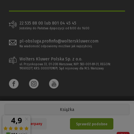
22 535 88 00 lub 801 04 45 45
Jesteśmy do Państwa dyspozycji od 8:00 do 16:00
pl-obsluga.profinfo@wolterskluwer.com
Na wiadomość odpowiemy możliwe jak najszybciej.
Wolters Kluwer Polska Sp. z o.o.
ul. Przyokopowa 33, 01-208 Warszawa; NIP: 583-001-89-31, REGON:
190610277, KRS: 0000709879, Sąd rejonowy dla M.S. Warszawy
Książka
Copyright 1997 - 2026 Wolters Kluwer Polska Sp. z o.o.
Nakład wyczerpany
Sprawdź podobne
Płatności elektroniczne