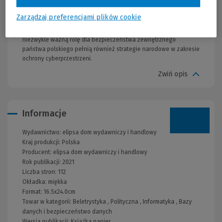
Problem ten wywiera istotny wpływ na bezpieczeństwo
wewnętrzne nie tylko samych państw, ale także całej Unii
Zarządzaj preferencjami plików cookie
Europejskiej. W obliczu rosnących zagrożeń informacyjnych, wraz
ze złożonością problemów występujących w tym obszarze,
niezwykle ważną rolę dla bezpieczeństwa zewnętrznego
państwa polskiego pełnią również strategie narodowe w zakresie
ochrony cyberprzestrzeni.
Zwiń opis
Informacje
Wydawnictwo:
elipsa dom wydawniczy i handlowy
Kraj produkcji: Polska
Producent:
elipsa dom wydawniczy i handlowy
Rok publikacji:
2021
Liczba stron:
112
Okładka:
miękka
Format:
16.5x24.0cm
Towar w kategorii:
Beletrystyka
,
Polityczna
,
Informatyka
,
Bazy
danych i bezpieczeństwo danych
Wersja publikacji:
Książka papier