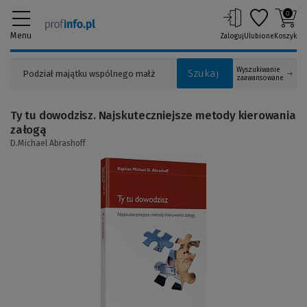
0
Menu
Zaloguj
Ulubione
Koszyk
Wyszukiwanie
Szukaj
zaawansowane
Ty tu dowodzisz. Najskuteczniejsze metody kierowania
załogą
D.Michael Abrashoff
(Link
do
innej
strony)