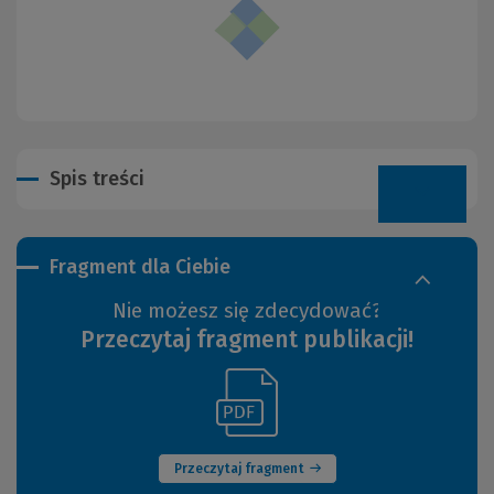
Spis treści
Fragment dla Ciebie
Nie możesz się zdecydować?
Przeczytaj fragment publikacji!
(Link
(Nowe
do
okno)
innej
strony)
Przeczytaj fragment