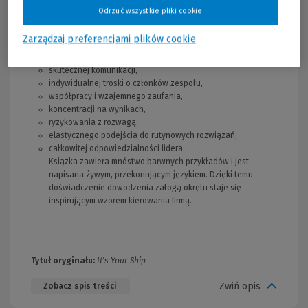
zaangażowania pracowników. W kolejnych rozdziałach
Odrzuć wszystkie pliki cookie
podkreśla znaczenie:
Zarządzaj preferencjami plików cookie
patrzenia na organizację oczami załogi,
uważnego słuchania,
skutecznej komunikacji,
indywidualnej troski o członków zespołu,
współpracy i wzajemnego zaufania,
koncentracji na wynikach,
ryzykowania z rozwagą,
elastycznego podejścia do rutynowych rozwiązań,
całkowitej odpowiedzialności lidera.
Książka zawiera mnóstwo barwnych przykładów i jest
napisana żywym, przekonującym językiem. Dzięki temu
doświadczenie dowodzenia załogą okrętu staje się
inspirującym wzorem kierowania firmą.
Tytuł oryginału:
It's Your Ship
Zwiń opis
Zobacz spis treści