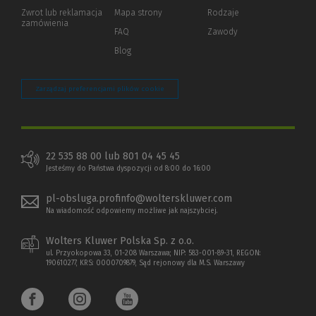
okno)
do
Zwrot lub reklamacja
Mapa strony
Rodzaje
innej
zamówienia
strony)
FAQ
Zawody
Blog
Zarządzaj preferencjami plików cookie
22 535 88 00 lub 801 04 45 45
Jesteśmy do Państwa dyspozycji od 8:00 do 16:00
pl-obsluga.profinfo@wolterskluwer.com
Na wiadomość odpowiemy możliwe jak najszybciej.
Wolters Kluwer Polska Sp. z o.o.
ul. Przyokopowa 33, 01-208 Warszawa; NIP: 583-001-89-31, REGON:
190610277, KRS: 0000709879, Sąd rejonowy dla M.S. Warszawy