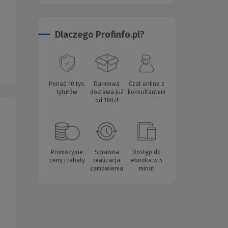
Dlaczego Profinfo.pl?
Ponad 10 tys.
Darmowa
Czat online z
tytułów
dostawa już
konsultantem
od 180zł
Promocyjne
Sprawna
Dostęp do
ceny i rabaty
realizacja
ebooka w 5
zamówienia
minut