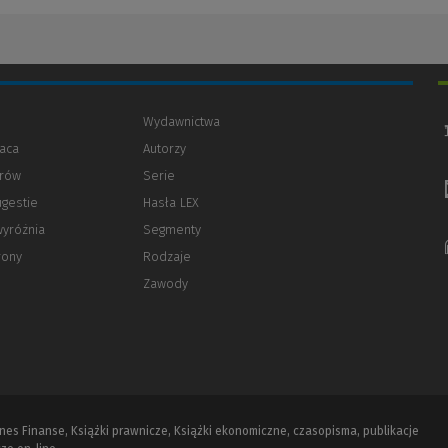
Wydawnictwa
aca
Autorzy
orów
(Nowe
(Link
Serie
okno)
do
ugestie
Hasła LEX
innej
strony)
wyróżnia
Segmenty
rony
Rodzaje
Zawody
iznes Finanse, Książki prawnicze, Książki ekonomiczne, czasopisma, publikacje