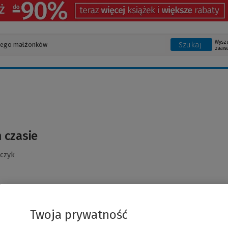
Wysz
Szukaj
zaaw
 czasie
czyk
Twoja prywatność