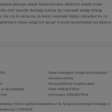
wymazać jednym ciętym komentarzem. Kiedy ich ścieżki znów
 dla nich sposób, dostają szansę, by naprawić swoją relację.
e. Ale czy to oznacza, że może naprawić błędy i odzyskać to, co
powiedziane słowa wciąż ich łączą? A może wszechświat już dawno
2025
Towar w kategorii:
Książki dla młodzieży
', '
Literatura polska
20
Wersja publikacji:
Książka papier
 ze skrzydełkami
ISBN:
9788383719146
0.5cm
Kod towaru:
9788383719146
nkiewicz-Kierus spółka komandytowa | Al. Tysiąclecia Państwa Polskiego 6
obiece.pl
|
535556515