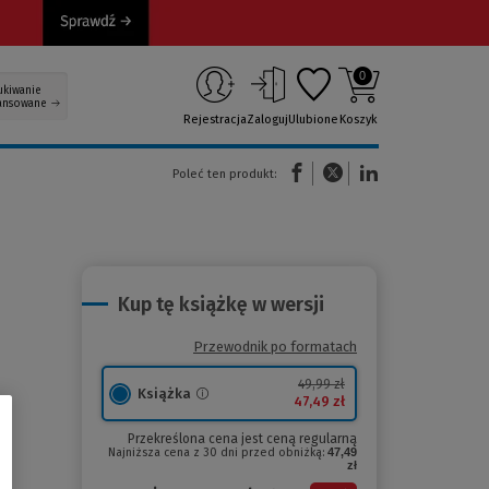
0
ukiwanie
ansowane
Rejestracja
Zaloguj
Ulubione
Koszyk
(Nowe okno)
(Link do innej strony)
(Link do innej strony)
Poleć ten produkt:
Kup tę książkę w wersji
Przewodnik po formatach
49,99 zł
Książka
47,49 zł
Przekreślona cena jest ceną regularną
Najniższa cena z 30 dni przed obniżką:
47,49
zł