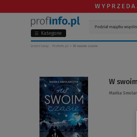
Kategorie
Jesteś tutaj:
Profinfo.pl
W swoim czasie
(Link
W swoim
do
innej
Mańka Smolar
strony)