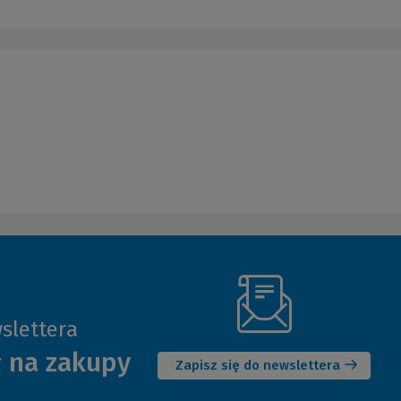
slettera
(Nowe
ł na zakupy
okno)
Zapisz się do newslettera