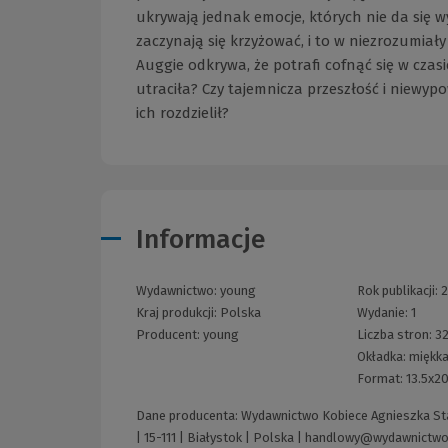
ukrywają jednak emocje, których nie da się 
zaczynają się krzyżować, i to w niezrozumiały
Auggie odkrywa, że potrafi cofnąć się w czasi
utraciła? Czy tajemnicza przeszłość i niewy
ich rozdzielił?
Informacje
Wydawnictwo:
young
Rok publikacji:
Kraj produkcji: Polska
Wydanie:
1
Producent:
young
Liczba stron:
3
Okładka:
miękka
Format:
13.5x2
Dane producenta: Wydawnictwo Kobiece Agnieszka Sta
| 15-111 | Białystok | Polska |
handlowy@wydawnictwok