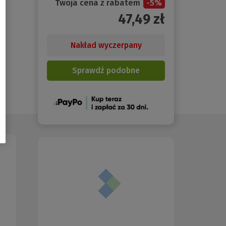
Twoja cena z rabatem
-
5
%
47,49
zł
Nakład wyczerpany
Sprawdź podobne
(Nowe
okno)