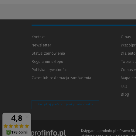
Kontakt
O nas
Newsletter
Współpr
Status zamówienia
Dla aut
Regulamin sklepu
Twoje s
Polityka prywatności
(Nowe
(Link
Co nas 
okno)
do
Zwrot lub reklamacja zamówienia
Mapa st
innej
strony)
FAQ
Blog
Zarządzaj preferencjami plików cookie
Księgarnia profinfo.pl - Prawo B