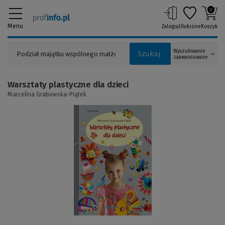
0
Menu
Zaloguj
Ulubione
Koszyk
Wyszukiwanie
Szukaj
zaawansowane
Warsztaty plastyczne dla dzieci
Marcelina Grabowska-Piątek
(Link
do
innej
strony)