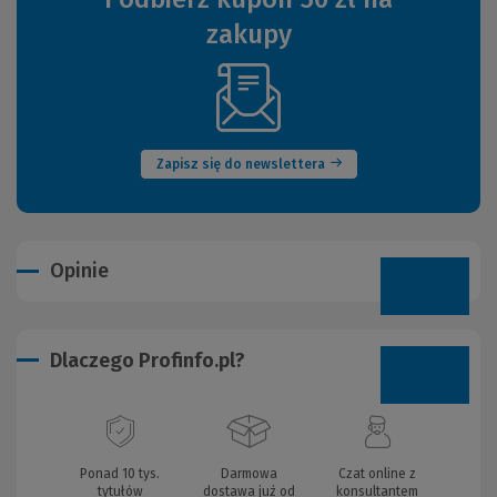
zakupy
(Nowe
okno)
Zapisz się do newslettera
Opinie
Dlaczego Profinfo.pl?
Ponad 10 tys.
Darmowa
Czat online z
tytułów
dostawa już od
konsultantem