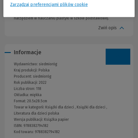
opatrzonej zdjęciami i rysunkami. Końcowy produkt jest zawsze
Zarządzaj preferencjami plików cookie
przedstawiony na osobnym zdjęciu. Przystępne dla dzieci od 6
roku życia Warsztaty plastyczne dla dzieci staną się doskonałym
narzędziem w nauczaniu plastyki w szkole podstawowej.
Zwiń opis
Informacje
Wydawnictwo:
siedmioróg
Kraj produkcji: Polska
Producent:
siedmioróg
Rok publikacji:
2022
Liczba stron:
118
Okładka:
miękka
Format:
20.5x28.5cm
Towar w kategorii:
Książki dla dzieci
,
Książki dla dzieci
,
Literatura dla dzieci polska
Wersja publikacji:
Książka papier
ISBN:
9788382794182
Kod towaru:
9788382794182