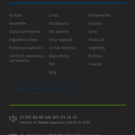
Kontakt
O nas
Wydawnictwa
Newsletter
Współpraca
Autorzy
Status zamówienia
Dla autorów
(Nowe
(Link
Serie
okno)
do
Regulamin sklepu
Twoje sugestie
Hasła LEX
innej
strony)
Polityka prywatności
(Nowe
(Link
Co nas wyróżnia
Segmenty
okno)
do
Zwrot lub reklamacja
Mapa strony
Rodzaje
innej
zamówienia
strony)
FAQ
Zawody
Blog
Zarządzaj preferencjami plików cookie
22 535 88 00 lub 801 04 45 45
Jesteśmy do Państwa dyspozycji od 8:00 do 16:00