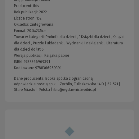
Producent:
ibis
Rok publikacji:
2022
Liczba stron:
152
Okładka:
zintegrowana
Format:
20.5x27.5cm
Towar w kategorii:
Profinfo dla dzieci
', '
Książki dla dzieci
,
Książki
dla dzieci
,
Puzzle i układanki
,
Wycinanki i naklejanki
,
Literatura
dla dzieci do lat 6
Wersja publikacji:
Książka papier
ISBN:
9788366969391
Kod towaru:
9788366969391
Dane producenta: Books spółka z ograniczoną
odpowiedzialnością sp.k. | Żychlin, Tuliszkowska 14 D | 62-571 |
Stare Miasto | Polska |
ibis@wydawnictwoibis.pl