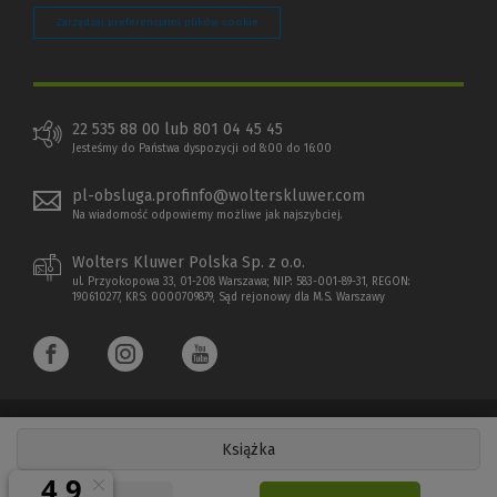
Zarządzaj preferencjami plików cookie
22 535 88 00 lub 801 04 45 45
Jesteśmy do Państwa dyspozycji od 8:00 do 16:00
pl-obsluga.profinfo@wolterskluwer.com
Na wiadomość odpowiemy możliwe jak najszybciej.
Wolters Kluwer Polska Sp. z o.o.
ul. Przyokopowa 33, 01-208 Warszawa; NIP: 583-001-89-31, REGON:
190610277, KRS: 0000709879, Sąd rejonowy dla M.S. Warszawy
Książka
Copyright 1997 - 2026 Wolters Kluwer Polska Sp. z o.o.