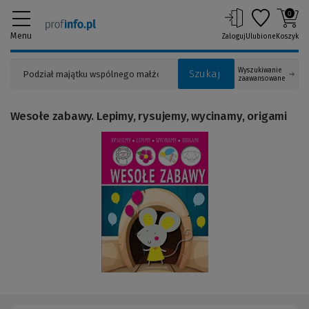
0
Menu
Zaloguj
Ulubione
Koszyk
Wyszukiwanie
Szukaj
zaawansowane
Wesołe zabawy. Lepimy, rysujemy, wycinamy, origami
(Link
do
innej
strony)