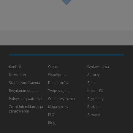
Kontakt
O nas
Wydawnictwa
Newsletter
Współpraca
Autorzy
Status zamówienia
Dla autorów
(Nowe
(Link
Serie
okno)
do
Regulamin sklepu
Twoje sugestie
Hasła LEX
innej
strony)
Polityka prywatności
(Nowe
(Link
Co nas wyróżnia
Segmenty
okno)
do
Zwrot lub reklamacja
Mapa strony
Rodzaje
innej
zamówienia
strony)
FAQ
Zawody
Blog