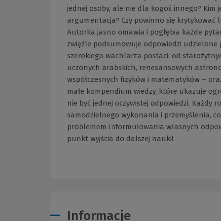
jednej osoby, ale nie dla kogoś innego? Kim j
argumentacja? Czy powinno się krytykować lud
Autorka jasno omawia i pogłębia każde pyta
zwięźle podsumowuje odpowiedzi udzielone prz
szerokiego wachlarza postaci: od starożytnyc
uczonych arabskich, renesansowych astron
współczesnych fizyków i matematyków – oraz,
małe kompendium wiedzy, które ukazuje ogr
nie być jednej oczywistej odpowiedzi. Każdy r
samodzielnego wykonania i przemyślenia, co
problemem i sformułowania własnych odpowi
punkt wyjścia do dalszej nauki!
Informacje