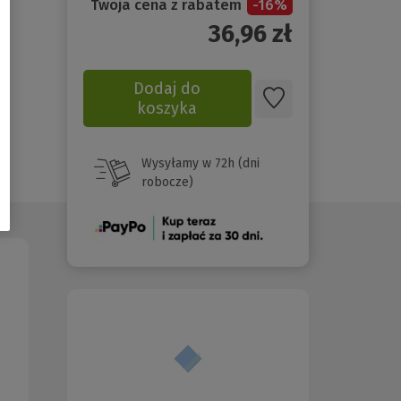
Twoja cena z rabatem
-
16
%
36,96
zł
Dodaj do
koszyka
Wysyłamy w 72h (dni
robocze)
(Nowe
okno)