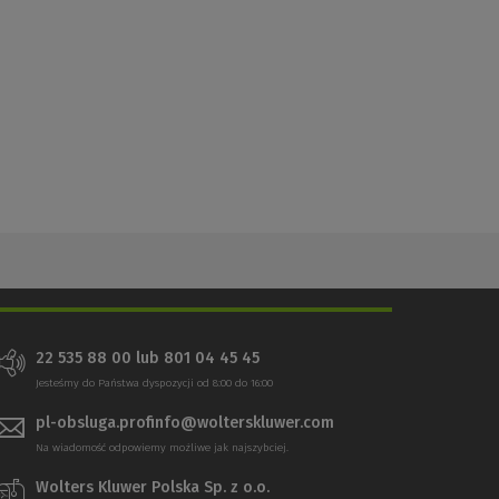
22 535 88 00 lub 801 04 45 45
Jesteśmy do Państwa dyspozycji od 8:00 do 16:00
pl-obsluga.profinfo@wolterskluwer.com
Na wiadomość odpowiemy możliwe jak najszybciej.
Wolters Kluwer Polska Sp. z o.o.