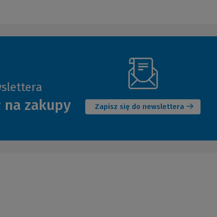
slettera
(Nowe
ł na zakupy
okno)
Zapisz się do newslettera