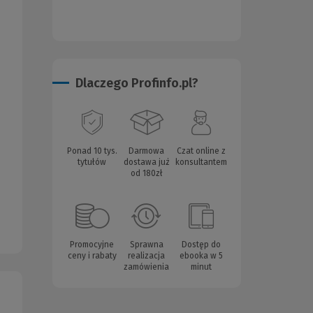
Dlaczego Profinfo.pl?
Ponad 10 tys.
Darmowa
Czat online z
tytułów
dostawa już
konsultantem
od 180zł
Promocyjne
Sprawna
Dostęp do
ceny i rabaty
realizacja
ebooka w 5
zamówienia
minut