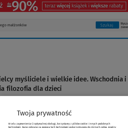
Wysz
Szukaj
zaaw
elcy myśliciele i wielkie idee. Wschodnia i
a filozofia dla dzieci
Twoja prywatność
W celu zapewnienia Ci optymalnej obsługi, korzystamy z plików cookie i innych podobnych
technologii. Dane zebrane za pomocą tych technologii wykorzystujemy do różnych celów, między