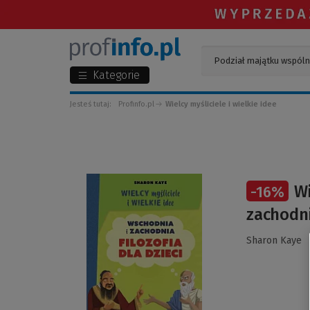
Kategorie
Jesteś tutaj:
Profinfo.pl
Wielcy myśliciele i wielkie idee
(Link
Wi
-
16
%
do
innej
zachodni
strony)
Sharon Kaye