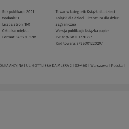
Rok publikacji:
2021
Towar w kategorii:
Książki dla dzieci
,
Wydanie:
1
Książki dla dzieci
,
Literatura dla dzieci
Liczba stron:
160
zagraniczna
Okładka:
miękka
Wersja publikacji:
Książka papier
Format:
14.5x20.5cm
ISBN:
9788301220297
Kod towaru:
9788301220297
 AKCYJNA | UL. GOTTLIEBA DAIMLERA 2 | 02-460 | Warszawa | Polska |