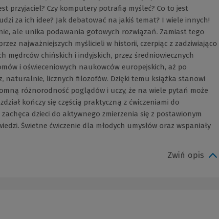
est przyjaciel? Czy komputery potrafią myśleć? Co to jest
zi za ich idee? Jak debatować na jakiś temat? I wiele innych!
nie, ale unika podawania gotowych rozwiązań. Zamiast tego
ez najważniejszych myślicieli w historii, czerpiąc z zadziwiająco
h mędrców chińskich i indyjskich, przez średniowiecznych
omów i oświeceniowych naukowców europejskich, aż po
 naturalnie, licznych filozofów. Dzięki temu książka stanowi
omną różnorodność poglądów i uczy, że na wiele pytań może
ozdział kończy się częścią praktyczną z ćwiczeniami do
 zachęca dzieci do aktywnego zmierzenia się z postawionym
edzi. Świetne ćwiczenie dla młodych umysłów oraz wspaniały
Zwiń opis