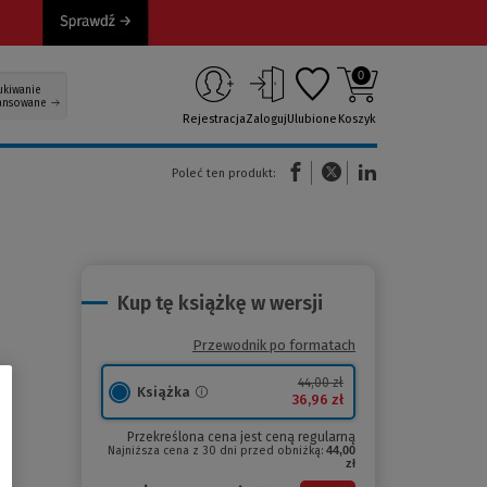
0
ukiwanie
ansowane
Rejestracja
Zaloguj
Ulubione
Koszyk
(Nowe okno)
(Link do innej strony)
(Link do innej strony)
Poleć ten produkt:
Kup tę książkę w wersji
Przewodnik po formatach
44,00 zł
Książka
36,96 zł
Przekreślona cena jest ceną regularną
Najniższa cena z 30 dni przed obniżką:
44,00
zł