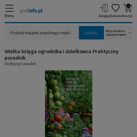
0
Menu
Zaloguj
Ulubione
Koszyk
Wyszukiwanie
Szukaj
zaawansowane
Wielka księga ogrodnika i działkowca Praktyczny
poradnik
Wolfgang Kawollek
(Link
do
innej
strony)