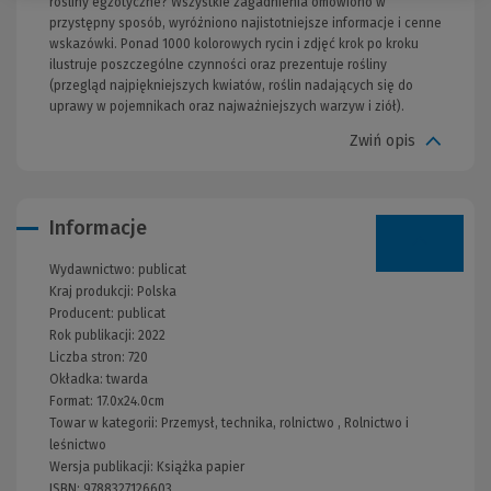
rośliny egzotyczne? Wszystkie zagadnienia omówiono w
przystępny sposób, wyróżniono najistotniejsze informacje i cenne
wskazówki. Ponad 1000 kolorowych rycin i zdjęć krok po kroku
ilustruje poszczególne czynności oraz prezentuje rośliny
(przegląd najpiękniejszych kwiatów, roślin nadających się do
uprawy w pojemnikach oraz najważniejszych warzyw i ziół).
Zwiń opis
Informacje
Wydawnictwo:
publicat
Kraj produkcji: Polska
Producent:
publicat
Rok publikacji:
2022
Liczba stron:
720
Okładka:
twarda
Format:
17.0x24.0cm
Towar w kategorii:
Przemysł, technika, rolnictwo
,
Rolnictwo i
leśnictwo
Wersja publikacji:
Książka papier
ISBN:
9788327126603