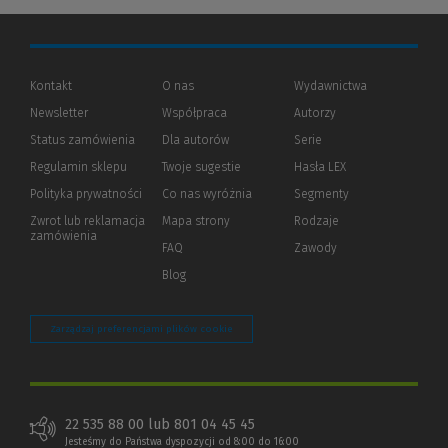
Kontakt
O nas
Wydawnictwa
Newsletter
Współpraca
Autorzy
Status zamówienia
Dla autorów
(Nowe
(Link
Serie
okno)
do
Regulamin sklepu
Twoje sugestie
Hasła LEX
innej
strony)
Polityka prywatności
(Nowe
(Link
Co nas wyróżnia
Segmenty
okno)
do
Zwrot lub reklamacja
Mapa strony
Rodzaje
innej
zamówienia
strony)
FAQ
Zawody
Blog
Zarządzaj preferencjami plików cookie
22 535 88 00 lub 801 04 45 45
Jesteśmy do Państwa dyspozycji od 8:00 do 16:00