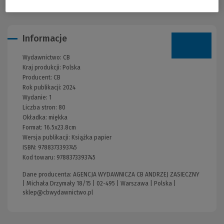
Informacje
Wydawnictwo:
CB
Kraj produkcji: Polska
Producent:
CB
Rok publikacji:
2024
Wydanie:
1
Liczba stron:
80
Okładka:
miękka
Format:
16.5x23.8cm
Wersja publikacji:
Książka papier
ISBN:
9788373393745
Kod towaru:
9788373393745
Dane producenta: AGENCJA WYDAWNICZA CB ANDRZEJ ZASIECZNY
| Michała Drzymały 18/15 | 02-495 | Warszawa | Polska |
sklep@cbwydawnictwo.pl