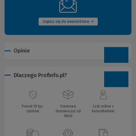
(Nowe
okno)
Zapisz się do newslettera
Opinie
Dlaczego Profinfo.pl?
Ponad 10 tys.
Darmowa
Czat online z
tytułów
dostawa już od
konsultantem
180zł