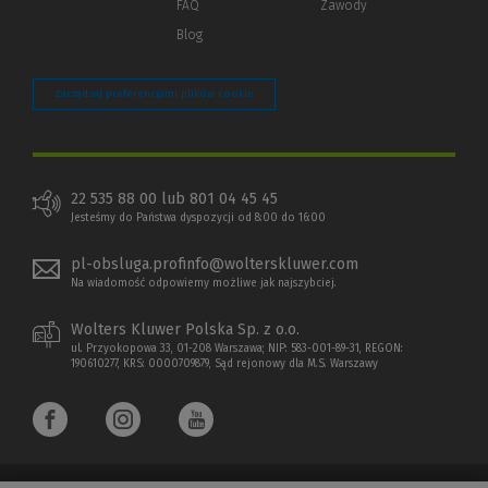
FAQ
Zawody
Blog
Zarządzaj preferencjami plików cookie
22 535 88 00 lub 801 04 45 45
Jesteśmy do Państwa dyspozycji od 8:00 do 16:00
pl-obsluga.profinfo@wolterskluwer.com
Na wiadomość odpowiemy możliwe jak najszybciej.
Wolters Kluwer Polska Sp. z o.o.
ul. Przyokopowa 33, 01-208 Warszawa; NIP: 583-001-89-31, REGON:
190610277, KRS: 0000709879, Sąd rejonowy dla M.S. Warszawy