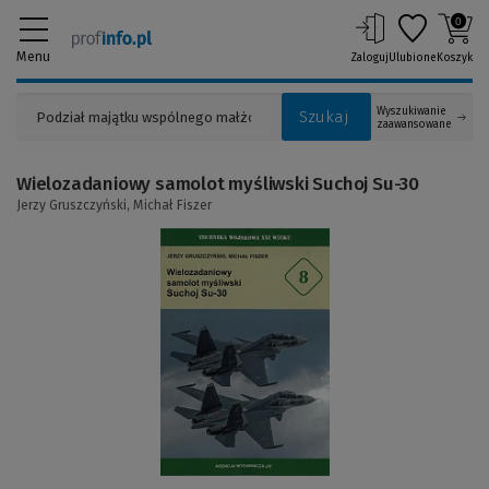
0
Menu
Zaloguj
Ulubione
Koszyk
Wyszukiwanie
Szukaj
zaawansowane
Wielozadaniowy samolot myśliwski Suchoj Su-30
Jerzy Gruszczyński,
Michał Fiszer
(Link
do
innej
strony)