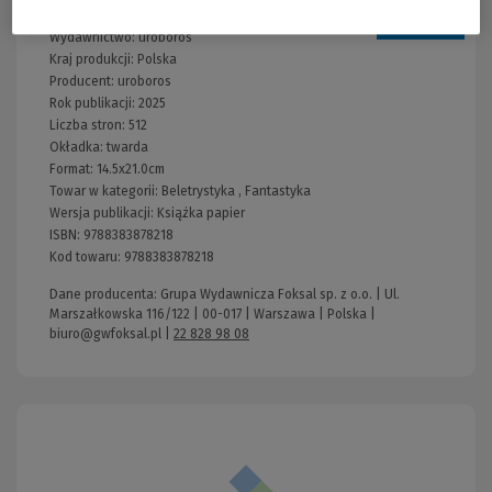
Wydawnictwo:
uroboros
Kraj produkcji: Polska
Producent:
uroboros
Rok publikacji:
2025
Liczba stron:
512
Okładka:
twarda
Format:
14.5x21.0cm
Towar w kategorii:
Beletrystyka
,
Fantastyka
Wersja publikacji:
Książka papier
ISBN:
9788383878218
Kod towaru:
9788383878218
Dane producenta: Grupa Wydawnicza Foksal sp. z o.o. | Ul.
Marszałkowska 116/122 | 00-017 | Warszawa | Polska |
biuro@gwfoksal.pl
|
22 828 98 08