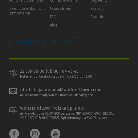
Polityka prywatności
(Nowe
(Link
Co nas wyróżnia
Segmenty
okno)
do
Zwrot lub reklamacja
Mapa strony
Rodzaje
innej
zamówienia
strony)
FAQ
Zawody
Blog
Zarządzaj preferencjami plików cookie
22 535 88 00 lub 801 04 45 45
Jesteśmy do Państwa dyspozycji od 8:00 do 16:00
pl-obsluga.profinfo@wolterskluwer.com
Na wiadomość odpowiemy możliwe jak najszybciej.
Wolters Kluwer Polska Sp. z o.o.
ul. Przyokopowa 33, 01-208 Warszawa; NIP: 583-001-89-31, REGON:
190610277, KRS: 0000709879, Sąd rejonowy dla M.S. Warszawy