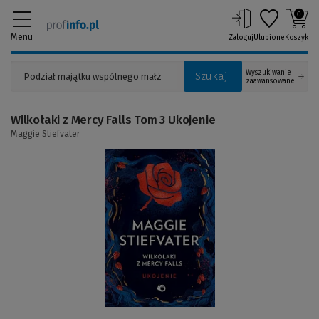
0
Menu
Zaloguj
Ulubione
Koszyk
Wyszukiwanie
Szukaj
zaawansowane
Wilkołaki z Mercy Falls Tom 3 Ukojenie
Maggie Stiefvater
(Link
do
innej
strony)