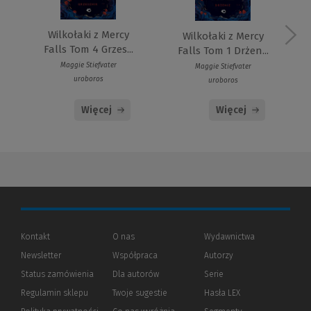
Wilkołaki z Mercy
Wilkołaki z Mercy
Falls Tom 4 Grzes...
Falls Tom 1 Drżen...
Maggie Stiefvater
Maggie Stiefvater
uroboros
uroboros
Więcej
Więcej
Kontakt
O nas
Wydawnictwa
Newsletter
Współpraca
Autorzy
Status zamówienia
Dla autorów
(Nowe
(Link
Serie
okno)
do
Regulamin sklepu
Twoje sugestie
Hasła LEX
innej
strony)