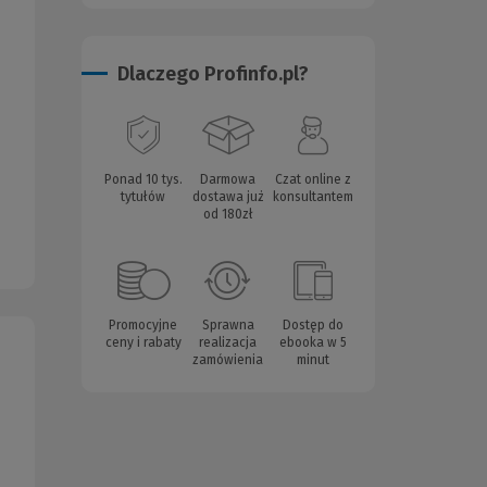
Dlaczego Profinfo.pl?
Ponad 10 tys.
Darmowa
Czat online z
tytułów
dostawa już
konsultantem
od 180zł
Promocyjne
Sprawna
Dostęp do
ceny i rabaty
realizacja
ebooka w 5
zamówienia
minut