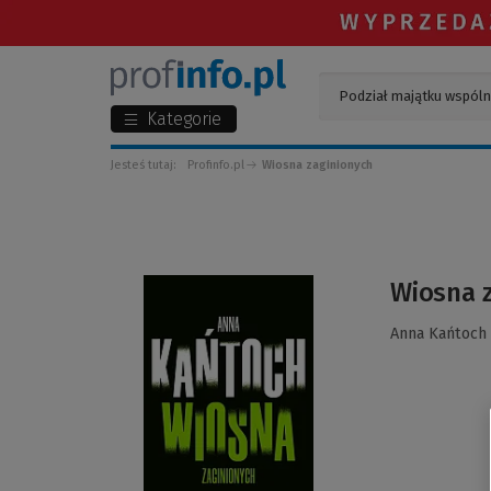
Kategorie
Jesteś tutaj:
Profinfo.pl
Wiosna zaginionych
(Link
Wiosna 
do
innej
Anna Kańtoch
strony)