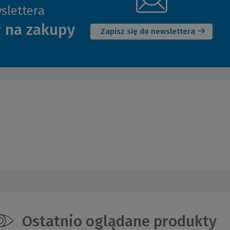
slettera
(Nowe
ł na zakupy
okno)
Zapisz się do newslettera
Ostatnio oglądane produkty