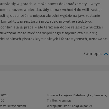
arzyło się w górach, a może nawet dokonać zemsty – w tym
omu z nożem w plecaku. Gdy jednak wchodzi do willi, zastaje
i jej obecność na miejscu zbrodni wyjdzie na jaw, zostanie
kontakty z przeszłości i prowadzić prywatne śledztwo...
ochłaniała ją praca – ale teraz ma dobre relacje z wnuczką i
że dziewczyna może mieć coś wspólnego z tajemniczą śmiercią
dziej zdolnych pisarek kryminalnych i fantastycznych, uznawanej
Zwiń opis
:
2025
Towar w kategorii:
Beletrystyka
,
Sensacja,
400
Thriller, Kryminał
ka ze skrzydełkami
Wersja publikacji:
Książka papier