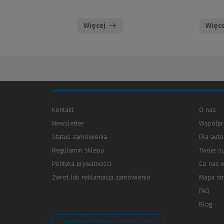
Więcej
Więce
Kontakt
O nas
Newsletter
Współpr
Status zamówienia
Dla aut
Regulamin sklepu
Twoje s
Polityka prywatności
(Nowe
(Link
Co nas 
okno)
do
Zwrot lub reklamacja zamówienia
Mapa st
innej
strony)
FAQ
Blog
Zarządzaj preferencjami plików cookie