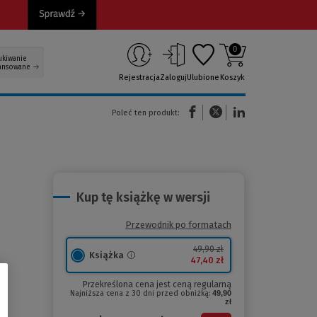
0
ukiwanie
ansowane
Rejestracja
Zaloguj
Ulubione
Koszyk
(Nowe okno)
(Link do innej strony)
(Link do innej strony)
Poleć ten produkt:
Kup tę książkę w wersji
Przewodnik po formatach
49,90 zł
Książka
47,40 zł
Przekreślona cena jest ceną regularną
Najniższa cena z 30 dni przed obniżką:
49,90
zł