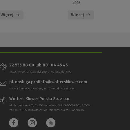
Znak
Więcej
Więcej
22 535 88 00 lub 801 04 45 45
Jesteśmy do Państwa dyspozycji od 8:00 do 16:00
pl-obsluga.profinfo@wolterskluwer.com
Na wiadomość odpowiemy możliwe jak najszybciej.
Wolters Kluwer Polska Sp. z o.o.
ul. Przyokopowa 33, 01-208 Warszawa; NIP: 583-001-89-31, REGON:
190610277, KRS: 0000709879, Sąd rejonowy dla M.S. Warszawy