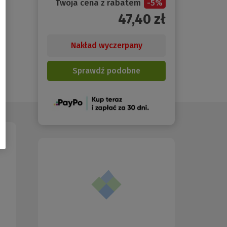
Twoja cena z rabatem
-
5
%
47,40
zł
Nakład wyczerpany
Sprawdź podobne
(Nowe
okno)