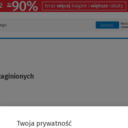
Wysz
Szukaj
zaaw
zaginionych
Twoja prywatność