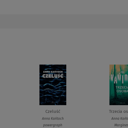
Czeluść
Trzecia o
Anna Kańtoch
Anna Kańt
powergraph
Margine