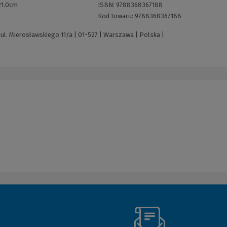
21.0cm
ISBN:
9788368367188
Kod towaru:
9788368367188
ul. Mierosławskiego 11/a | 01-527 | Warszawa | Polska |