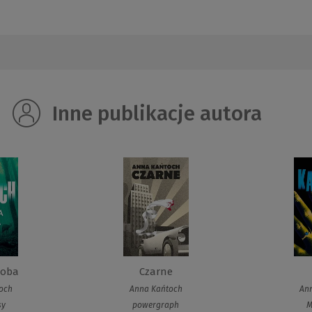
Inne publikacje autora
soba
Czarne
och
Anna Kańtoch
An
sy
powergraph
M