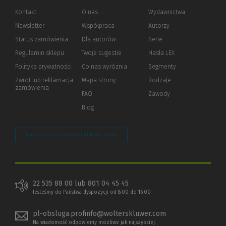
Kontakt
O nas
Wydawnictwa
Newsletter
Współpraca
Autorzy
Status zamówienia
Dla autorów
(Nowe
(Link
Serie
okno)
do
Regulamin sklepu
Twoje sugestie
Hasła LEX
innej
strony)
Polityka prywatności
(Nowe
(Link
Co nas wyróżnia
Segmenty
okno)
do
Zwrot lub reklamacja
Mapa strony
Rodzaje
innej
zamówienia
strony)
FAQ
Zawody
Blog
Zarządzaj preferencjami plików cookie
22 535 88 00 lub 801 04 45 45
Jesteśmy do Państwa dyspozycji od 8:00 do 16:00
pl-obsluga.profinfo@wolterskluwer.com
Na wiadomość odpowiemy możliwe jak najszybciej.