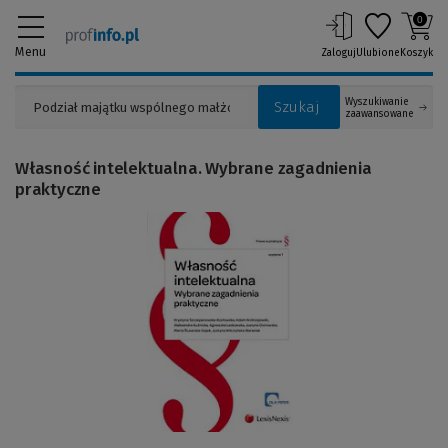
0
Menu
Zaloguj
Ulubione
Koszyk
Wyszukiwanie
Szukaj
zaawansowane
Własność intelektualna. Wybrane zagadnienia
praktyczne
(Link
do
innej
strony)