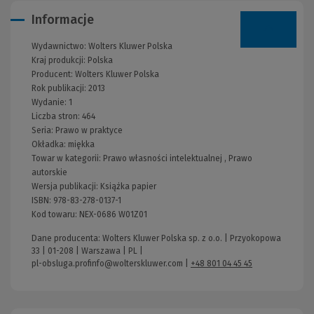
Informacje
Wydawnictwo:
Wolters Kluwer Polska
Kraj produkcji: Polska
Producent:
Wolters Kluwer Polska
Rok publikacji:
2013
Wydanie:
1
Liczba stron:
464
Seria:
Prawo w praktyce
Okładka:
miękka
Towar w kategorii:
Prawo własności intelektualnej
,
Prawo
autorskie
Wersja publikacji:
Książka papier
ISBN:
978-83-278-0137-1
Kod towaru:
NEX-0686 W01Z01
Dane producenta: Wolters Kluwer Polska sp. z o.o. | Przyokopowa
33 | 01-208 | Warszawa | PL |
pl-obsluga.profinfo@wolterskluwer.com
|
+48 801 04 45 45