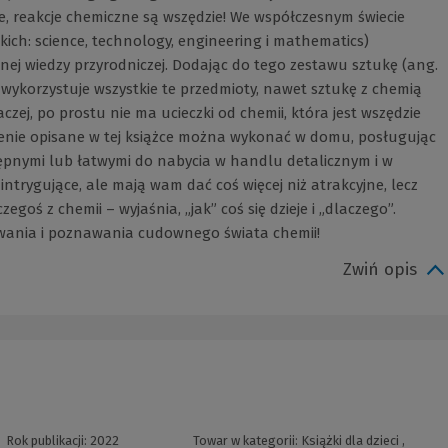
ie, reakcje chemiczne są wszędzie! We współczesnym świecie
ich: science, technology, engineering i mathematics)
znej wiedzy przyrodniczej. Dodając do tego zestawu sztukę (ang.
wykorzystuje wszystkie te przedmioty, nawet sztukę z chemią
czej, po prostu nie ma ucieczki od chemii, która jest wszędzie
zenie opisane w tej książce można wykonać w domu, posługując
ępnymi lub łatwymi do nabycia w handlu detalicznym i w
intrygujące, ale mają wam dać coś więcej niż atrakcyjne, lecz
goś z chemii – wyjaśnia, „jak” coś się dzieje i „dlaczego”.
ania i poznawania cudownego świata chemii!
Zwiń opis
Rok publikacji:
2022
Towar w kategorii:
Książki dla dzieci
,