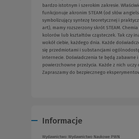
bardzo istotnym i szerokim zakresie. Właściw
funkcjonuje akronim STEAM (od słów angielsk
symbolizujący syntezę teoretycznej i praktyc
art), mamy rozszerzony skrót STEAM. Chemia 
kolorów lub kształtów cząsteczek. Tak czy ina
wokół ciebie, każdego dnia. Każde doświadc
się przedmiotami i substancjami ogólnodost
internecie. Doświadczenia te będą zabawne i 
powierzchowne przeżycia. Każde z nich uczy cze
Zapraszamy do bezpiecznego eksperymentow
Informacje
Wydawnictwo:
Wydawnictwo Naukowe PWN