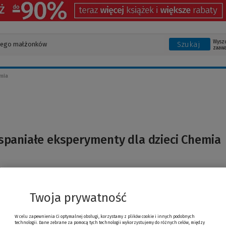
Wysz
Szukaj
zaaw
mia
spaniałe eksperymenty dla dzieci Chemia
Twoja prywatność
W celu zapewnienia Ci optymalnej obsługi, korzystamy z plików cookie i innych podobnych
technologii. Dane zebrane za pomocą tych technologii wykorzystujemy do różnych celów, między