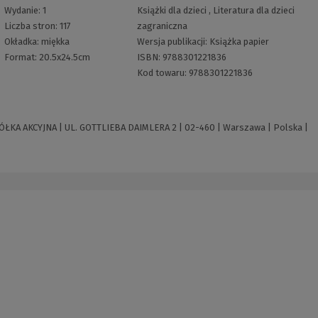
Wydanie:
1
Książki dla dzieci
,
Literatura dla dzieci
Liczba stron:
117
zagraniczna
Okładka:
miękka
Wersja publikacji:
Książka papier
Format:
20.5x24.5cm
ISBN:
9788301221836
Kod towaru:
9788301221836
 AKCYJNA | UL. GOTTLIEBA DAIMLERA 2 | 02-460 | Warszawa | Polska |