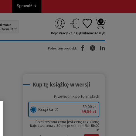
0
ukiwanie
ansowane
Rejestracja
Zaloguj
Ulubione
Koszyk
(Nowe okno)
(Link do innej strony)
(Link do innej strony)
Poleć ten produkt:
Kup tę książkę w wersji
Przewodnik po formatach
59,00 zł
Książka
49,56 zł
Przekreślona cena jest ceną regularną
Najniższa cena z 30 dni przed obniżką:
59,00
zł