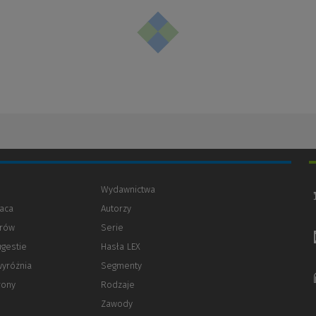
Wydawnictwa
aca
Autorzy
orów
(Nowe
(Link
Serie
okno)
do
ugestie
Hasła LEX
innej
strony)
wyróżnia
Segmenty
rony
Rodzaje
Zawody