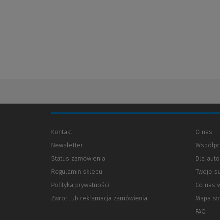
Kontakt
O nas
Newsletter
Współpr
Status zamówienia
Dla aut
Regulamin sklepu
Twoje s
Polityka prywatności
(Nowe
(Link
Co nas 
okno)
do
Zwrot lub reklamacja zamówienia
Mapa st
innej
strony)
FAQ