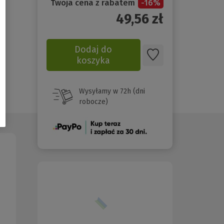
Twoja cena z rabatem
-
16
%
49,56
zł
Dodaj do
koszyka
Wysyłamy w 72h (dni
robocze)
(Nowe
okno)