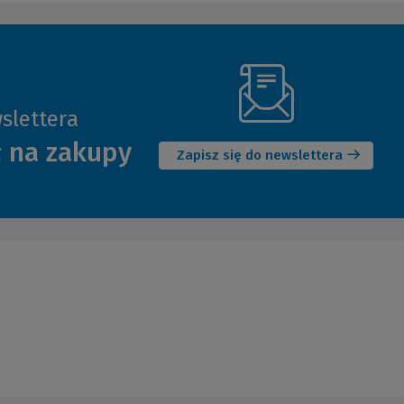
slettera
(Nowe
ł na zakupy
okno)
Zapisz się do newslettera