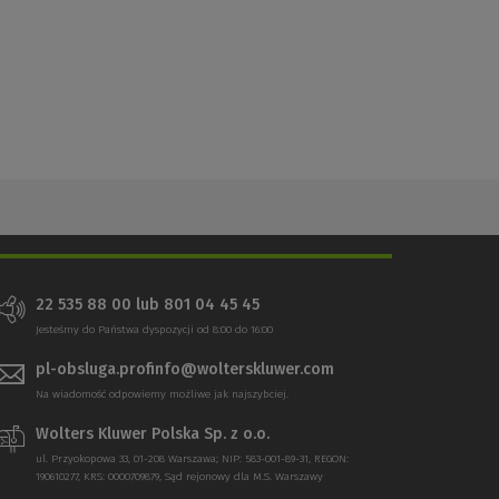
22 535 88 00 lub 801 04 45 45
Jesteśmy do Państwa dyspozycji od 8:00 do 16:00
pl-obsluga.profinfo@wolterskluwer.com
Na wiadomość odpowiemy możliwe jak najszybciej.
Wolters Kluwer Polska Sp. z o.o.
ul. Przyokopowa 33, 01-208 Warszawa; NIP: 583-001-89-31, REGON:
190610277, KRS: 0000709879, Sąd rejonowy dla M.S. Warszawy