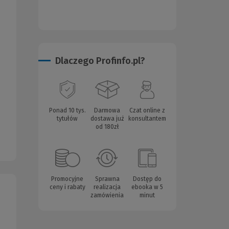
Dlaczego Profinfo.pl?
Ponad 10 tys.
Darmowa
Czat online z
tytułów
dostawa już
konsultantem
od 180zł
Promocyjne
Sprawna
Dostęp do
ceny i rabaty
realizacja
ebooka w 5
zamówienia
minut