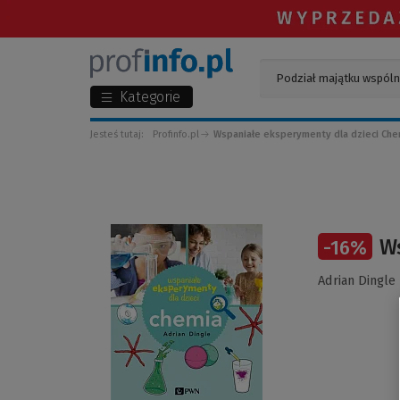
Kategorie
Jesteś tutaj:
Profinfo.pl
Wspaniałe eksperymenty dla dzieci Che
(Link
W
-
16
%
do
innej
Adrian Dingle
strony)